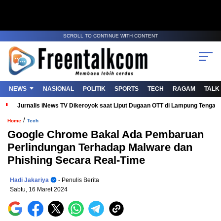
SCROLL TO CONTINUE WITH CONTENT
NEWS
NASIONAL
POLITIK
SPORTS
TECH
RAGAM
TALK
Jurnalis iNews TV Dikeroyok saat Liput Dugaan OTT di Lampung Tenga
/
Home
Tech
Google Chrome Bakal Ada Pembaruan
Perlindungan Terhadap Malware dan
Phishing Secara Real-Time
Hadi Jakariya
- Penulis Berita
Sabtu, 16 Maret 2024