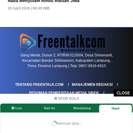
Nada Menyulam Rindu Ribuan Jiwa
26 April 2026 | 08:49 WIB
PETIR800 LOGIN
PETIR800
Transformasi Game Meja Global Membawa Penga
Gang Melati, Dusun 2, RT/RW 012/004, Desa Srimenanti,
Kecamatan Bandar Sribhawono, Kabupaten Lampung,
Timur, Provinsi Lampung | Telp: 0857-0916-6915
TENTANG FREENTALK.COM
MANAJEMEN REDAKSI
CLOSE
PEDOMAN PEMBERITAAN MEDIA SIBER
⚽ SKOR BOLA
PEDOMAN PEMBERITAAN RAMAH ANAK
🔴 Live
Hari Ini
Mendatang
Hasil
KOREKSI & KLARIFIKASI
KEBIJAKAN IKLAN / ADVERTORIAL
KEBIJAKAN PRIVASI
DISCLAIMER
Memuat data...
©FREENTALK.COM