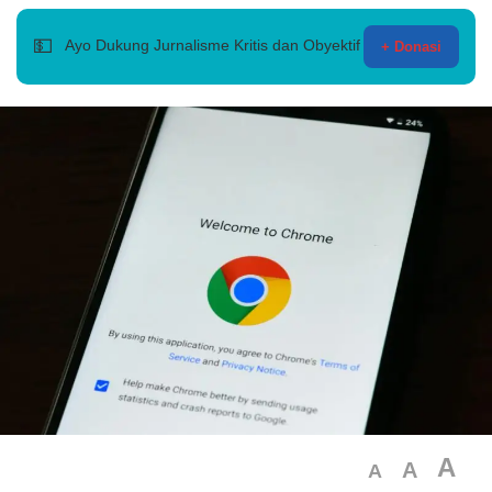
💵
Ayo Dukung Jurnalisme Kritis dan Obyektif
+ Donasi
A
A
A