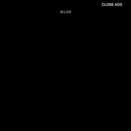
CLOSE ADS
IKLAN
Belum ada produk.
Gagal memuat data cuaca.