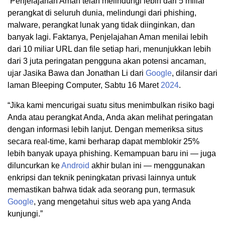
“Penjelajahan Aman telah melindungi lebih dari 5 miliar
perangkat di seluruh dunia, melindungi dari phishing,
malware, perangkat lunak yang tidak diinginkan, dan
banyak lagi. Faktanya, Penjelajahan Aman menilai lebih
dari 10 miliar URL dan file setiap hari, menunjukkan lebih
dari 3 juta peringatan pengguna akan potensi ancaman,
ujar Jasika Bawa dan Jonathan Li dari
Google
, dilansir dari
laman Bleeping Computer, Sabtu 16 Maret
2024
.
“Jika kami mencurigai suatu situs menimbulkan risiko bagi
Anda atau perangkat Anda, Anda akan melihat peringatan
dengan informasi lebih lanjut. Dengan memeriksa situs
secara real-time, kami berharap dapat memblokir 25%
lebih banyak upaya phishing. Kemampuan baru ini — juga
diluncurkan ke
Android
akhir bulan ini — menggunakan
enkripsi dan teknik peningkatan privasi lainnya untuk
memastikan bahwa tidak ada seorang pun, termasuk
Google
, yang mengetahui situs web apa yang Anda
kunjungi.”