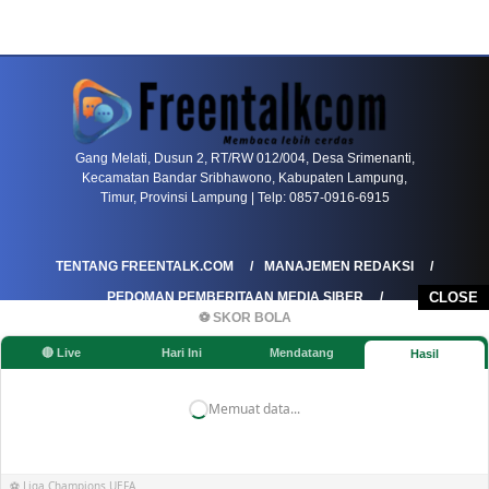
PETIR800 LOGIN
PETIR800
Baccarat Dan Evolusi Game Meja Digital Mode
Gang Melati, Dusun 2, RT/RW 012/004, Desa Srimenanti,
Kecamatan Bandar Sribhawono, Kabupaten Lampung,
Timur, Provinsi Lampung | Telp: 0857-0916-6915
TENTANG FREENTALK.COM
MANAJEMEN REDAKSI
PEDOMAN PEMBERITAAN MEDIA SIBER
CLOSE
⚽ SKOR BOLA
PEDOMAN PEMBERITAAN RAMAH ANAK
🔴 Live
Hari Ini
Mendatang
Hasil
KOREKSI & KLARIFIKASI
KEBIJAKAN IKLAN / ADVERTORIAL
KEBIJAKAN PRIVASI
DISCLAIMER
Memuat data...
©FREENTALK.COM
⚽ Liga Champions UEFA