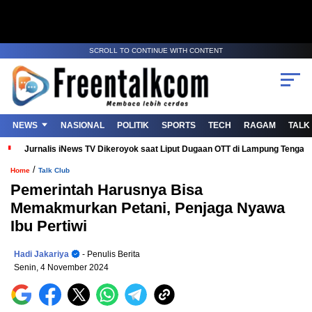
SCROLL TO CONTINUE WITH CONTENT
NEWS
NASIONAL
POLITIK
SPORTS
TECH
RAGAM
TALK
Jurnalis iNews TV Dikeroyok saat Liput Dugaan OTT di Lampung Tenga
/
Home
Talk Club
Pemerintah Harusnya Bisa
Memakmurkan Petani, Penjaga Nyawa
Ibu Pertiwi
Hadi Jakariya
- Penulis Berita
Senin, 4 November 2024