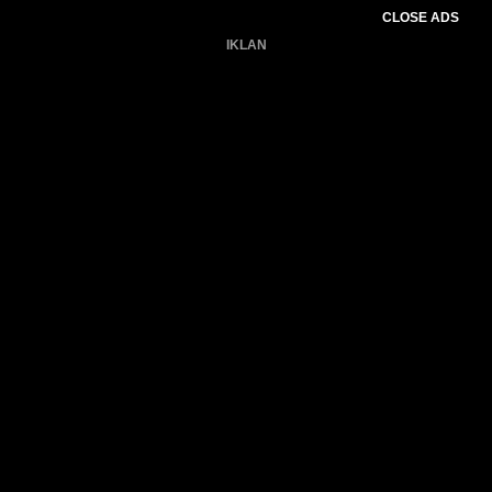
CLOSE ADS
IKLAN
Belum ada produk.
Gagal memuat data cuaca.