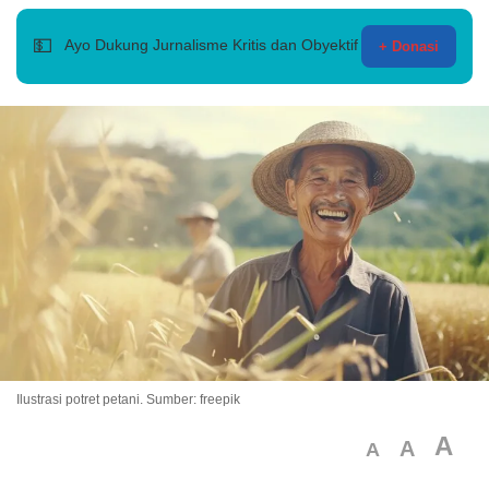
💵
Ayo Dukung Jurnalisme Kritis dan Obyektif
+ Donasi
Ilustrasi potret petani. Sumber: freepik
A
A
A