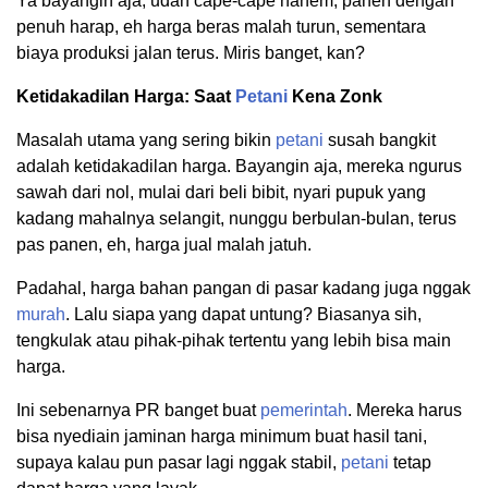
Ya bayangin aja, udah cape-cape nanem, panen dengan
penuh harap, eh harga beras malah turun, sementara
biaya produksi jalan terus. Miris banget, kan?
Ketidakadilan Harga: Saat
Petani
Kena Zonk
Masalah utama yang sering bikin
petani
susah bangkit
adalah ketidakadilan harga. Bayangin aja, mereka ngurus
sawah dari nol, mulai dari beli bibit, nyari pupuk yang
kadang mahalnya selangit, nunggu berbulan-bulan, terus
pas panen, eh, harga jual malah jatuh.
Padahal, harga bahan pangan di pasar kadang juga nggak
murah
. Lalu siapa yang dapat untung? Biasanya sih,
tengkulak atau pihak-pihak tertentu yang lebih bisa main
harga.
Ini sebenarnya PR banget buat
pemerintah
. Mereka harus
bisa nyediain jaminan harga minimum buat hasil tani,
supaya kalau pun pasar lagi nggak stabil,
petani
tetap