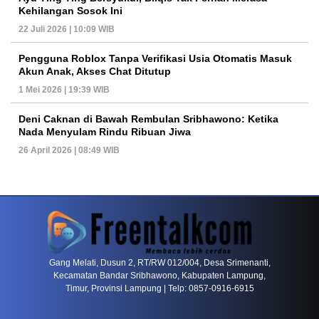
Kehilangan Sosok Ini
22 Juli 2026 | 10:09 WIB
Pengguna Roblox Tanpa Verifikasi Usia Otomatis Masuk
Akun Anak, Akses Chat Ditutup
1 Mei 2026 | 19:39 WIB
Deni Caknan di Bawah Rembulan Sribhawono: Ketika
Nada Menyulam Rindu Ribuan Jiwa
26 April 2026 | 08:49 WIB
PETIR800 LOGIN
PETIR800
Baccarat Dan Evolusi Game Meja Digital Mode
Gang Melati, Dusun 2, RT/RW 012/004, Desa Srimenanti,
Kecamatan Bandar Sribhawono, Kabupaten Lampung,
Timur, Provinsi Lampung | Telp: 0857-0916-6915