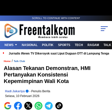
SCROLL TO CONTINUE WITH CONTENT
NEWS
NASIONAL
POLITIK
SPORTS
TECH
RAGAM
TALK
Jurnalis iNews TV Dikeroyok saat Liput Dugaan OTT di Lampung Tenga
/
Home
Talk Club
Alasan Tekanan Demonstran, HMI
Pertanyakan Konsistensi
Kepemimpinan Wali Kota
Hadi Jakariya
- Penulis Berita
Selasa, 10 Februari 2026