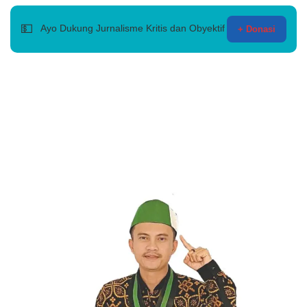
💵
Ayo Dukung Jurnalisme Kritis dan Obyektif
+ Donasi