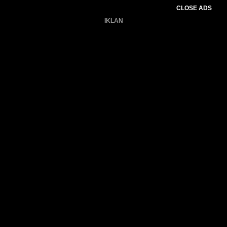
CLOSE ADS
IKLAN
Belum ada produk.
Gagal memuat data cuaca.