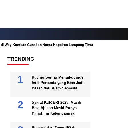
ah di Way Kambas Gunakan Nama Kapolres Lampung Timur
Fitur Nearby
TRENDING
Kucing Sering Mengikutimu?
Ini 9 Pertanda yang Bisa Jadi
Pesan dari Alam Semesta
Syarat KUR BRI 2025: Masih
Bisa Ajukan Meski Punya
Pinjol, Ini Ketentuannya
Berawal dari Open BO di