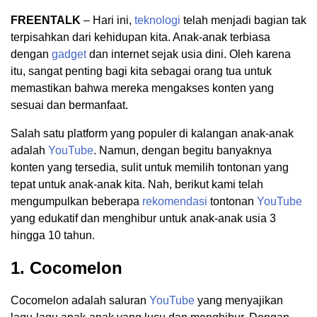
FREENTALK
– Hari ini,
teknologi
telah menjadi bagian tak
terpisahkan dari kehidupan kita. Anak-anak terbiasa
dengan
gadget
dan internet sejak usia dini. Oleh karena
itu, sangat penting bagi kita sebagai orang tua untuk
memastikan bahwa mereka mengakses konten yang
sesuai dan bermanfaat.
Salah satu platform yang populer di kalangan anak-anak
adalah
YouTube
. Namun, dengan begitu banyaknya
konten yang tersedia, sulit untuk memilih tontonan yang
tepat untuk anak-anak kita. Nah, berikut kami telah
mengumpulkan beberapa
rekomendasi
tontonan
YouTube
yang edukatif dan menghibur untuk anak-anak usia 3
hingga 10 tahun.
1. Cocomelon
Cocomelon adalah saluran
YouTube
yang menyajikan