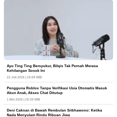
Ayu Ting Ting Bersyukur, Bilqis Tak Pernah Merasa
Kehilangan Sosok Ini
22 Juli 2026 | 10:09 WIB
Pengguna Roblox Tanpa Verifikasi Usia Otomatis Masuk
Akun Anak, Akses Chat Ditutup
1 Mei 2026 | 19:39 WIB
Deni Caknan di Bawah Rembulan Sribhawono: Ketika
Nada Menyulam Rindu Ribuan Jiwa