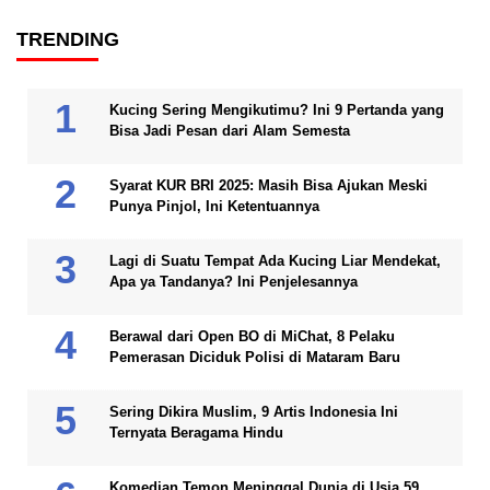
TRENDING
Kucing Sering Mengikutimu? Ini 9 Pertanda yang
Bisa Jadi Pesan dari Alam Semesta
Syarat KUR BRI 2025: Masih Bisa Ajukan Meski
Punya Pinjol, Ini Ketentuannya
Lagi di Suatu Tempat Ada Kucing Liar Mendekat,
Apa ya Tandanya? Ini Penjelesannya
Berawal dari Open BO di MiChat, 8 Pelaku
Pemerasan Diciduk Polisi di Mataram Baru
Sering Dikira Muslim, 9 Artis Indonesia Ini
Ternyata Beragama Hindu
Komedian Temon Meninggal Dunia di Usia 59