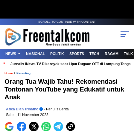
SCROLL TO CONTINUE WITH CONTENT
NEWS
NASIONAL
POLITIK
SPORTS
TECH
RAGAM
TALK
Jurnalis iNews TV Dikeroyok saat Liput Dugaan OTT di Lampung Tenga
/
Home
Parenting
Orang Tua Wajib Tahu! Rekomendasi
Tontonan YouTube yang Edukatif untuk
Anak
Atika Dian Trihatno
- Penulis Berita
Sabtu, 11 November 2023