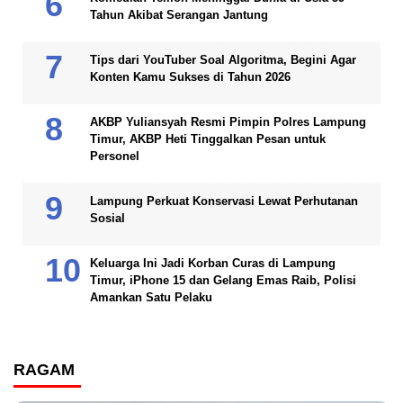
Tahun Akibat Serangan Jantung
Tips dari YouTuber Soal Algoritma, Begini Agar
Konten Kamu Sukses di Tahun 2026
AKBP Yuliansyah Resmi Pimpin Polres Lampung
Timur, AKBP Heti Tinggalkan Pesan untuk
Personel
Lampung Perkuat Konservasi Lewat Perhutanan
Sosial
Keluarga Ini Jadi Korban Curas di Lampung
Timur, iPhone 15 dan Gelang Emas Raib, Polisi
Amankan Satu Pelaku
RAGAM