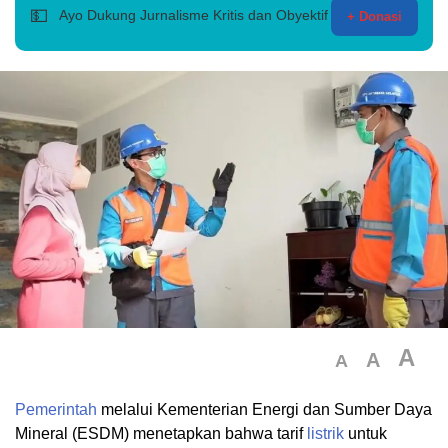
💵
Ayo Dukung Jurnalisme Kritis dan Obyektif
+ Donasi
A
A
A
Pemerintah
melalui Kementerian Energi dan Sumber Daya
Mineral (ESDM) menetapkan bahwa tarif
listrik
untuk