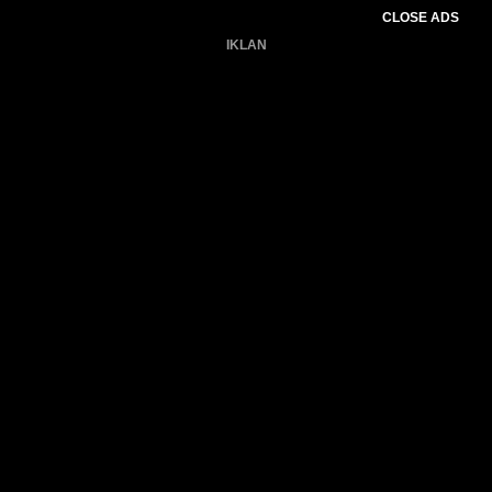
CLOSE ADS
IKLAN
Belum ada produk.
Gagal memuat data cuaca.