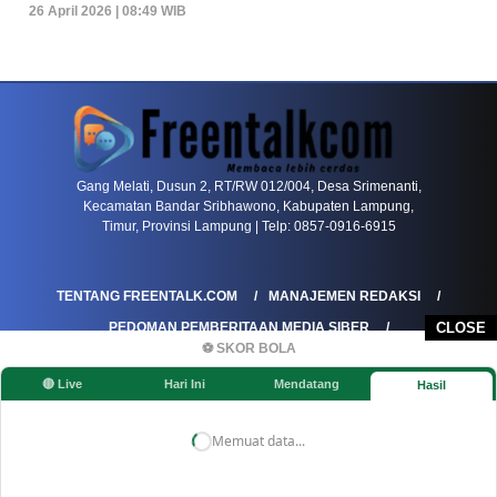
26 April 2026 | 08:49 WIB
PETIR800 LOGIN
PETIR800
Mengapa Blackjack Masih Menjadi Pilihan Favo
Gang Melati, Dusun 2, RT/RW 012/004, Desa Srimenanti,
Kecamatan Bandar Sribhawono, Kabupaten Lampung,
Timur, Provinsi Lampung | Telp: 0857-0916-6915
TENTANG FREENTALK.COM
MANAJEMEN REDAKSI
CLOSE
PEDOMAN PEMBERITAAN MEDIA SIBER
⚽ SKOR BOLA
PEDOMAN PEMBERITAAN RAMAH ANAK
🔴 Live
Hari Ini
Mendatang
Hasil
KOREKSI & KLARIFIKASI
KEBIJAKAN IKLAN / ADVERTORIAL
KEBIJAKAN PRIVASI
DISCLAIMER
Memuat data...
©FREENTALK.COM