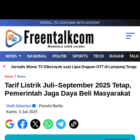
SCROLL TO CONTINUE WITH CONTENT
NEWS
NASIONAL
POLITIK
SPORTS
TECH
RAGAM
TALK
Jurnalis iNews TV Dikeroyok saat Liput Dugaan OTT di Lampung Tenga
/
Home
News
Tarif Listrik Juli–September 2025 Tetap,
Pemerintah Jaga Daya Beli Masyarakat
Hadi Jakariya
- Penulis Berita
Kamis, 3 Juli 2025