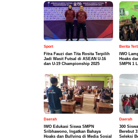
Sport
Berita Te
Fitra Fauzi dan Tita Rosita Terpilih
IWO Lamp
Jadi Wasit Futsal di ASEAN U-16
Hoaks da
dan U-19 Championship 2025
SMPN 1 L
Daerah
Daerah
IWO Edukasi Siswa SMPN
300 Sisw
Sribhawono, Ingatkan Bahaya
Berebut 31
Hoaks dan Bullying di Media Sosial
Seleksi B