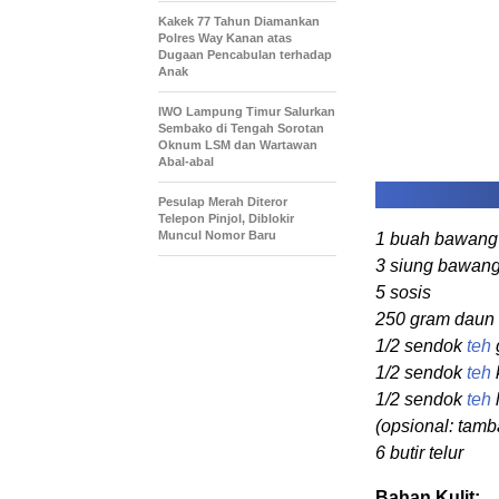
Kakek 77 Tahun Diamankan
Polres Way Kanan atas
Dugaan Pencabulan terhadap
Anak
IWO Lampung Timur Salurkan
Sembako di Tengah Sorotan
Oknum LSM dan Wartawan
Abal-abal
Pesulap Merah Diteror
Telepon Pinjol, Diblokir
Muncul Nomor Baru
1 buah bawan
3 siung bawang
5 sosis
250 gram daun
1/2 sendok
teh
1/2 sendok
teh
1/2 sendok
teh
(opsional: tamb
6 butir telur
Bahan Kulit: