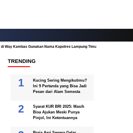
ah di Way Kambas Gunakan Nama Kapolres Lampung Timur
Fitur Nearby
TRENDING
Kucing Sering Mengikutimu?
Ini 9 Pertanda yang Bisa Jadi
Pesan dari Alam Semesta
Syarat KUR BRI 2025: Masih
Bisa Ajukan Meski Punya
Pinjol, Ini Ketentuannya
Braja Asri Segera Gelar