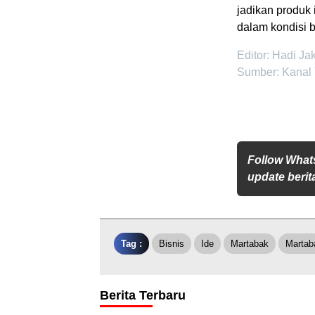
jadikan produk 
dalam kondisi 
Editor: Hadi Ja
Sumber: Kanal
Follow What
update berita
Tag :
Bisnis
Ide
Martabak
Martaba
Berita Terbaru