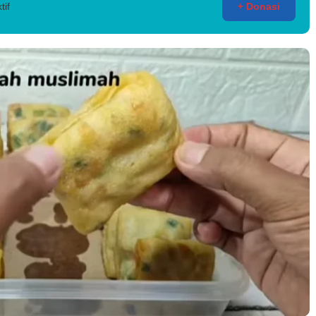
tif
+ Donasi