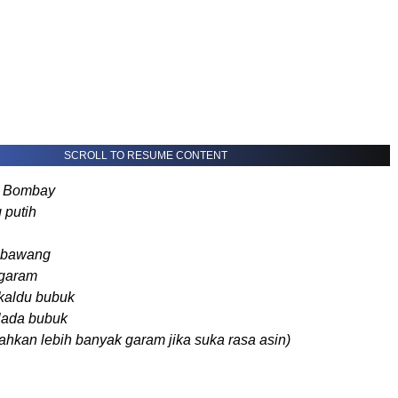
SCROLL TO RESUME CONTENT
g Bombay
 putih
 bawang
garam
kaldu bubuk
lada bubuk
ahkan lebih banyak garam jika suka rasa asin)