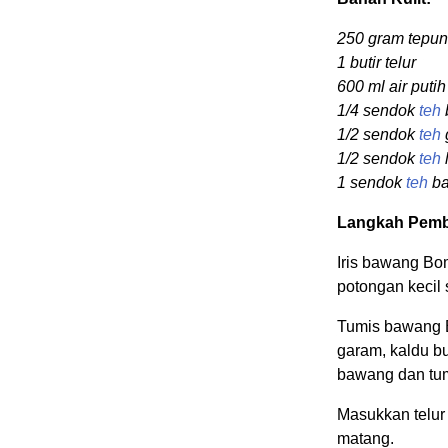
250 gram tepun
1 butir telur
600 ml air putih
1/4 sendok
teh
1/2 sendok
teh
1/2 sendok
teh
1 sendok
teh
ba
Langkah Pemb
Iris bawang Bo
potongan kecil 
Tumis bawang 
garam, kaldu b
bawang dan tum
Masukkan telur
matang.