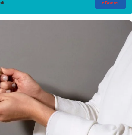
tif
+ Donasi