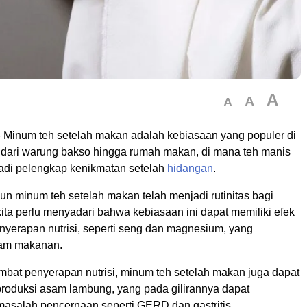
A
A
A
 Minum teh setelah makan adalah kebiasaan yang populer di
 dari warung bakso hingga rumah makan, di mana teh manis
jadi pelengkap kenikmatan setelah
hidangan
.
n minum teh setelah makan telah menjadi rutinitas bagi
ita perlu menyadari bahwa kebiasaan ini dapat memiliki efek
nyerapan nutrisi, seperti seng dan magnesium, yang
lam makanan.
bat penyerapan nutrisi, minum teh setelah makan juga dapat
roduksi asam lambung, yang pada gilirannya dapat
salah pencernaan seperti GERD dan gastritis.