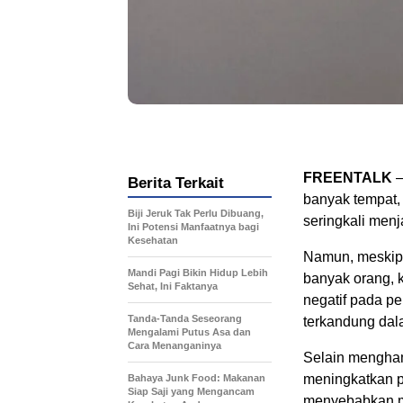
FREENTALK
–
Berita Terkait
banyak tempat,
Biji Jeruk Tak Perlu Dibuang,
seringkali men
Ini Potensi Manfaatnya bagi
Kesehatan
Namun, meskipu
Mandi Pagi Bikin Hidup Lebih
banyak orang, k
Sehat, Ini Faktanya
negatif pada pe
Tanda-Tanda Seseorang
terkandung da
Mengalami Putus Asa dan
Cara Menanganinya
Selain mengham
meningkatkan p
Bahaya Junk Food: Makanan
Siap Saji yang Mengancam
menyebabkan ma