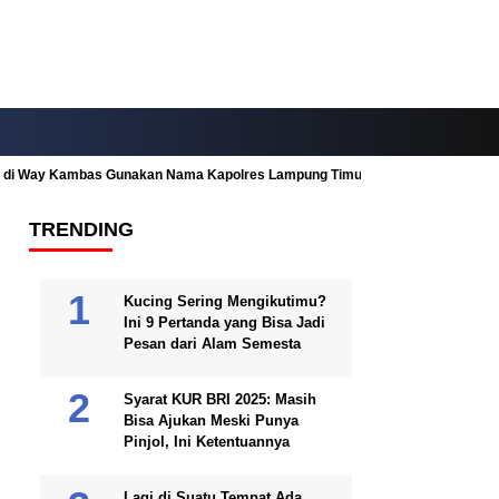
ah di Way Kambas Gunakan Nama Kapolres Lampung Timur
Fitur Nearby
TRENDING
Kucing Sering Mengikutimu?
Ini 9 Pertanda yang Bisa Jadi
Pesan dari Alam Semesta
Syarat KUR BRI 2025: Masih
Bisa Ajukan Meski Punya
Pinjol, Ini Ketentuannya
Lagi di Suatu Tempat Ada