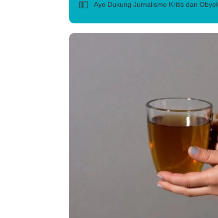
💵
Ayo Dukung Jurnalisme Kritis dan Obyek