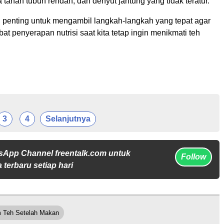
ya tahan tubuh rendah, dan denyut jantung yang tidak teratur.
, penting untuk mengambil langkah-langkah yang tepat agar
t penyerapan nutrisi saat kita tetap ingin menikmati teh
3
4
Selanjutnya
sApp Channel freentalk.com untuk
Follow
 terbaru setiap hari
 Teh Setelah Makan