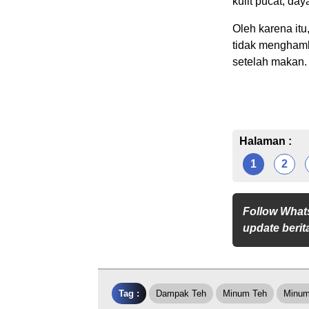
kulit pucat, da
Oleh karena itu
tidak menghamba
setelah makan.
Halaman :
1
2
Follow What
update berita
Tag :
Dampak Teh
Minum Teh
Minum