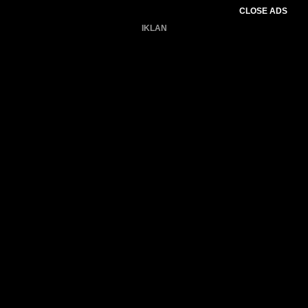
CLOSE ADS
IKLAN
Belum ada produk.
Gagal memuat data cuaca.