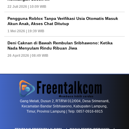
22 Juli 2026 | 10:09 WIB
Pengguna Roblox Tanpa Verifikasi Usia Otomatis Masuk
Akun Anak, Akses Chat Ditutup
1 Mei 2026 | 19:39 WIB
Deni Caknan di Bawah Rembulan Sribhawono: Ketika
Nada Menyulam Rindu Ribuan Jiwa
26 April 2026 | 08:49 WIB
PETIR800 LOGIN
PETIR800
Tren Mobile Entertainment Terus Mendorong M
Gang Melati, Dusun 2, RT/RW 012/004, Desa Srimenanti,
Kecamatan Bandar Sribhawono, Kabupaten Lampung,
Timur, Provinsi Lampung | Telp: 0857-0916-6915