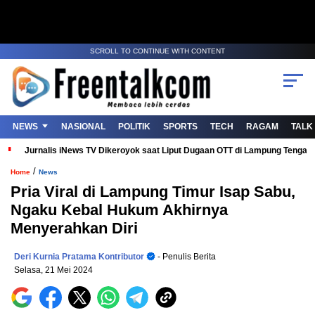
SCROLL TO CONTINUE WITH CONTENT
NEWS
NASIONAL
POLITIK
SPORTS
TECH
RAGAM
TALK
Jurnalis iNews TV Dikeroyok saat Liput Dugaan OTT di Lampung Tenga
/
Home
News
Pria Viral di Lampung Timur Isap Sabu,
Ngaku Kebal Hukum Akhirnya
Menyerahkan Diri
Deri Kurnia Pratama Kontributor
- Penulis Berita
Selasa, 21 Mei 2024