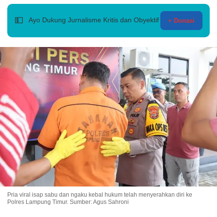
💵
Ayo Dukung Jurnalisme Kritis dan Obyektif
+ Donasi
Pria viral isap sabu dan ngaku kebal hukum telah menyerahkan diri ke
Polres Lampung Timur. Sumber: Agus Sahroni