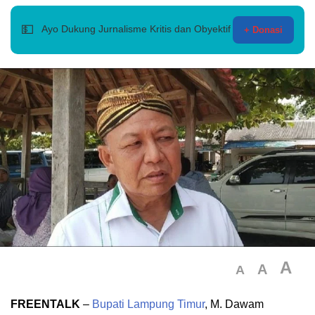
💵
Ayo Dukung Jurnalisme Kritis dan Obyektif
+ Donasi
A
A
A
FREENTALK
–
Bupati
Lampung Timur
, M. Dawam