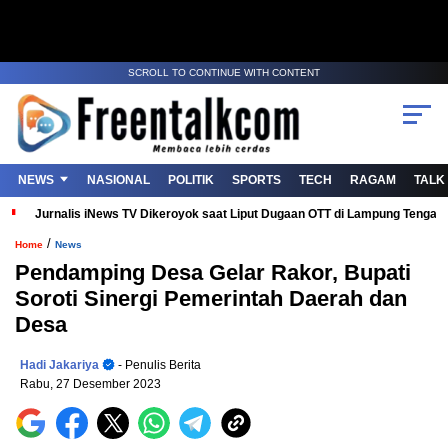
SCROLL TO CONTINUE WITH CONTENT
NEWS
NASIONAL
POLITIK
SPORTS
TECH
RAGAM
TALK
Jurnalis iNews TV Dikeroyok saat Liput Dugaan OTT di Lampung Tenga
/
Home
News
Pendamping Desa Gelar Rakor, Bupati
Soroti Sinergi Pemerintah Daerah dan
Desa
Hadi Jakariya
- Penulis Berita
Rabu, 27 Desember 2023