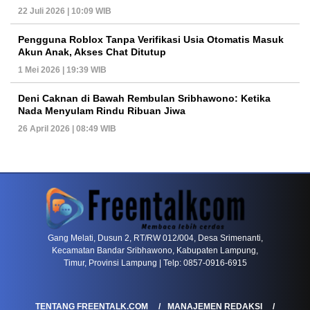
22 Juli 2026 | 10:09 WIB
Pengguna Roblox Tanpa Verifikasi Usia Otomatis Masuk
Akun Anak, Akses Chat Ditutup
1 Mei 2026 | 19:39 WIB
Deni Caknan di Bawah Rembulan Sribhawono: Ketika
Nada Menyulam Rindu Ribuan Jiwa
26 April 2026 | 08:49 WIB
PETIR800 LOGIN
PETIR800
Baccarat Dan Evolusi Game Meja Digital Mode
Gang Melati, Dusun 2, RT/RW 012/004, Desa Srimenanti,
Kecamatan Bandar Sribhawono, Kabupaten Lampung,
Timur, Provinsi Lampung | Telp: 0857-0916-6915
TENTANG FREENTALK.COM
MANAJEMEN REDAKSI