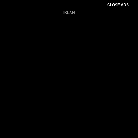
CLOSE ADS
IKLAN
Belum ada produk.
Gagal memuat data cuaca.