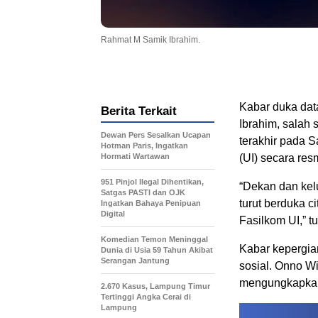
Rahmat M Samik Ibrahim.
Kabar duka dat
Berita Terkait
Ibrahim, salah 
Dewan Pers Sesalkan Ucapan
terakhir pada 
Hotman Paris, Ingatkan
Hormati Wartawan
(UI) secara re
951 Pinjol Ilegal Dihentikan,
“Dekan dan kel
Satgas PASTI dan OJK
turut berduka c
Ingatkan Bahaya Penipuan
Digital
Fasilkom UI,” t
Komedian Temon Meninggal
Kabar kepergia
Dunia di Usia 59 Tahun Akibat
Serangan Jantung
sosial. Onno W
mengungkapkan 
2.670 Kasus, Lampung Timur
Tertinggi Angka Cerai di
Lampung