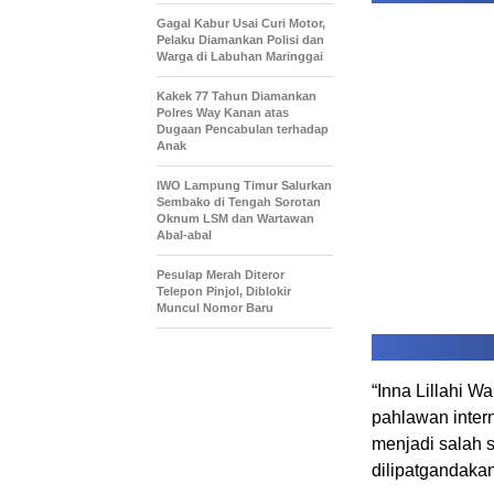
Gagal Kabur Usai Curi Motor,
Pelaku Diamankan Polisi dan
Warga di Labuhan Maringgai
Kakek 77 Tahun Diamankan
Polres Way Kanan atas
Dugaan Pencabulan terhadap
Anak
IWO Lampung Timur Salurkan
Sembako di Tengah Sorotan
Oknum LSM dan Wartawan
Abal-abal
Pesulap Merah Diteror
Telepon Pinjol, Diblokir
Muncul Nomor Baru
“Inna Lillahi W
pahlawan intern
menjadi salah s
dilipatgandakan