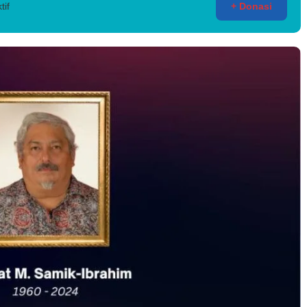
tif
+ Donasi