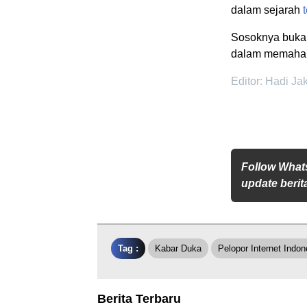
dalam sejarah
Sosoknya bukan
dalam memahami
Editor: Hadi Ja
Follow What
update berita
Tag :
Kabar Duka
Pelopor Internet Indon
Berita Terbaru