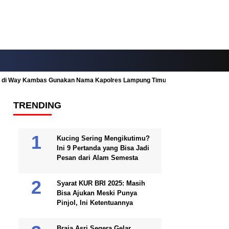
ah di Way Kambas Gunakan Nama Kapolres Lampung Timur
Fitur Nearby
TRENDING
Kucing Sering Mengikutimu?
Ini 9 Pertanda yang Bisa Jadi
Pesan dari Alam Semesta
Syarat KUR BRI 2025: Masih
Bisa Ajukan Meski Punya
Pinjol, Ini Ketentuannya
Braja Asri Segera Gelar