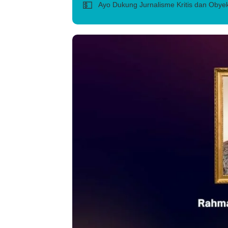
💵
Ayo Dukung Jurnalisme Kritis dan Obyek