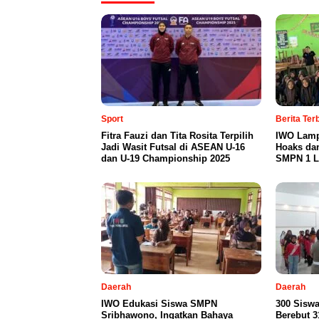
Sport
Berita Te
Fitra Fauzi dan Tita Rosita Terpilih
IWO Lamp
Jadi Wasit Futsal di ASEAN U-16
Hoaks da
dan U-19 Championship 2025
SMPN 1 L
Daerah
Daerah
IWO Edukasi Siswa SMPN
300 Sisw
Sribhawono, Ingatkan Bahaya
Berebut 31