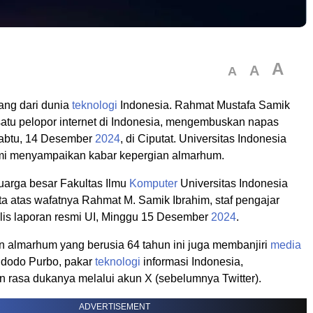
A
A
A
ang dari dunia
teknologi
Indonesia. Rahmat Mustafa Samik
satu pelopor internet di Indonesia, mengembuskan napas
Sabtu, 14 Desember
2024
, di Ciputat. Universitas Indonesia
smi menyampaikan kabar kepergian almarhum.
uarga besar Fakultas Ilmu
Komputer
Universitas Indonesia
ita atas wafatnya Rahmat M. Samik Ibrahim, staf pengajar
ulis laporan resmi UI, Minggu 15 Desember
2024
.
n almarhum yang berusia 64 tahun ini juga membanjiri
media
idodo Purbo, pakar
teknologi
informasi Indonesia,
rasa dukanya melalui akun X (sebelumnya Twitter).
ADVERTISEMENT