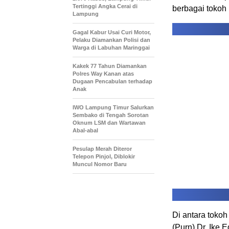
Tertinggi Angka Cerai di
berbagai tokoh 
Lampung
Gagal Kabur Usai Curi Motor,
Pelaku Diamankan Polisi dan
Warga di Labuhan Maringgai
Kakek 77 Tahun Diamankan
Polres Way Kanan atas
Dugaan Pencabulan terhadap
Anak
IWO Lampung Timur Salurkan
Sembako di Tengah Sorotan
Oknum LSM dan Wartawan
Abal-abal
Pesulap Merah Diteror
Telepon Pinjol, Diblokir
Muncul Nomor Baru
Di antara toko
(Purn) Dr. Ike