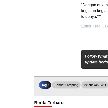
“Dengan dukun
kegiatan-kegiat
tutupnya.***
Editor: Hadi Ja
Follow What
update berita
Tag :
Bandar Lampung
Pelantikan IWO
Berita Terbaru