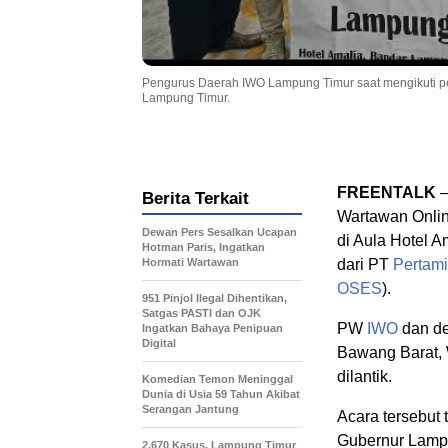
Pengurus Daerah IWO Lampung Timur saat mengikuti p
Lampung Timur.
FREENTALK
–
Berita Terkait
Wartawan Onlin
Dewan Pers Sesalkan Ucapan
di Aula Hotel A
Hotman Paris, Ingatkan
Hormati Wartawan
dari PT
Pertam
OSES
).
951 Pinjol Ilegal Dihentikan,
Satgas PASTI dan OJK
PW
IWO
dan d
Ingatkan Bahaya Penipuan
Digital
Bawang Barat,
dilantik.
Komedian Temon Meninggal
Dunia di Usia 59 Tahun Akibat
Serangan Jantung
Acara tersebut 
Gubernur Lampu
2.670 Kasus, Lampung Timur