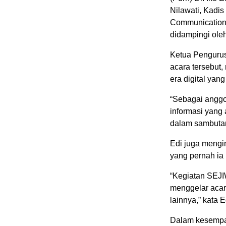
Nilawati, Kadi
Communication
didampingi ole
Ketua Penguru
acara tersebut,
era digital yan
“Sebagai angg
informasi yang
dalam sambuta
Edi juga mengi
yang pernah ia 
“Kegiatan SEJI
menggelar acar
lainnya,” kata 
Dalam kesempat