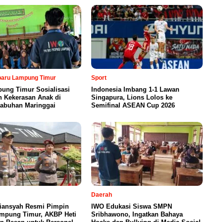
rbaru Lampung Timur
Sport
ung Timur Sosialisasi
Indonesia Imbang 1-1 Lawan
n Kekerasan Anak di
Singapura, Lions Lolos ke
abuhan Maringgai
Semifinal ASEAN Cup 2026
Daerah
iansyah Resmi Pimpin
IWO Edukasi Siswa SMPN
ampung Timur, AKBP Heti
Sribhawono, Ingatkan Bahaya