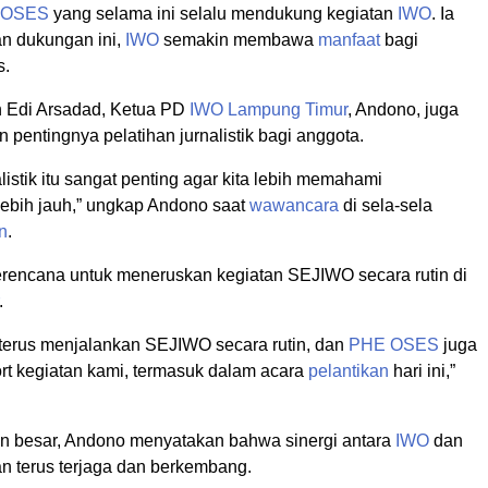
 OSES
yang selama ini selalu mendukung kegiatan
IWO
. Ia
n dukungan ini,
IWO
semakin membawa
manfaat
bagi
s.
 Edi Arsadad, Ketua PD
IWO
Lampung Timur
, Andono, juga
pentingnya pelatihan jurnalistik bagi anggota.
alistik itu sangat penting agar kita lebih memahami
 lebih jauh,” ungkap Andono saat
wawancara
di sela-sela
n
.
rencana untuk meneruskan kegiatan SEJIWO secara rutin di
.
 terus menjalankan SEJIWO secara rutin, dan
PHE OSES
juga
rt kegiatan kami, termasuk dalam acara
pelantikan
hari ini,”
 besar, Andono menyatakan bahwa sinergi antara
IWO
dan
n terus terjaga dan berkembang.