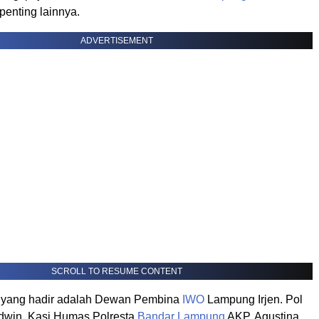
penting lainnya.
ADVERTISEMENT
SCROLL TO RESUME CONTENT
h yang hadir adalah Dewan Pembina
IWO
Lampung Irjen. Pol
 Edwin, Kasi Humas Polresta
Bandar Lampung
AKP. Agustina