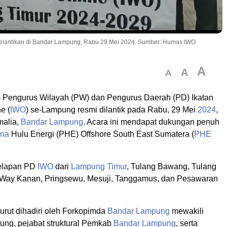
elantikan di Bandar Lampung, Rabu 29 Mei 2024. Sumber: Humas IWO
A
A
A
 Pengurus Wilayah (PW) dan Pengurus Daerah (PD) Ikatan
e (
IWO
) se-Lampung resmi dilantik pada Rabu, 29 Mei
2024
,
malia,
Bandar Lampung
. Acara ini mendapat dukungan penuh
ina
Hulu Energi (PHE) Offshore South East Sumatera (
PHE
elapan PD
IWO
dari
Lampung Timur
, Tulang Bawang, Tulang
 Way Kanan, Pringsewu, Mesuji, Tanggamus, dan Pesawaran
turut dihadiri oleh Forkopimda
Bandar Lampung
mewakili
ng, pejabat struktural Pemkab
Bandar Lampung
, serta