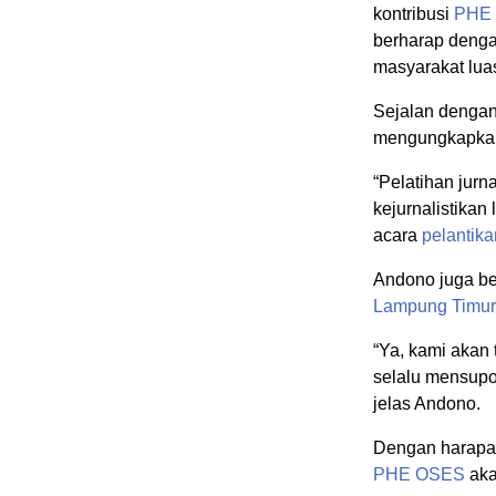
kontribusi
PHE
berharap denga
masyarakat lua
Sejalan dengan
mengungkapkan 
“Pelatihan jurn
kejurnalistikan
acara
pelantika
Andono juga be
Lampung Timur
“Ya, kami akan
selalu mensupo
jelas Andono.
Dengan harapan
PHE OSES
aka