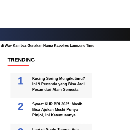
ah di Way Kambas Gunakan Nama Kapolres Lampung Timur
Fitur Nearby
TRENDING
Kucing Sering Mengikutimu?
Ini 9 Pertanda yang Bisa Jadi
Pesan dari Alam Semesta
Syarat KUR BRI 2025: Masih
Bisa Ajukan Meski Punya
Pinjol, Ini Ketentuannya
Lagi di Suatu Tempat Ada