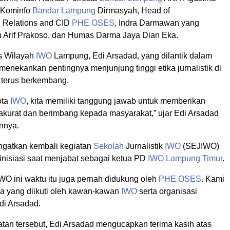
s Kominfo
Bandar Lampung
Dirmasyah, Head of
 Relations and CID
PHE OSES
, Indra Darmawan yang
h Arif Prakoso, dan Humas Darma Jaya Dian Eka.
s Wilayah
IWO
Lampung, Edi Arsadad, yang dilantik dalam
 menekankan pentingnya menjunjung tinggi etika jurnalistik di
g terus berkembang.
ota
IWO
, kita memiliki tanggung jawab untuk memberikan
 akurat dan berimbang kepada masyarakat,” ujar Edi Arsadad
nnya.
ngatkan kembali kegiatan
Sekolah
Jurnalistik
IWO
(SEJIWO)
inisiasi saat menjabat sebagai ketua PD
IWO
Lampung Timur
.
WO ini waktu itu juga pernah didukung oleh
PHE OSES
. Kami
a yang diikuti oleh kawan-kawan
IWO
serta organisasi
Edi Arsadad.
an tersebut, Edi Arsadad mengucapkan terima kasih atas