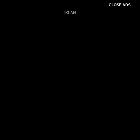
CLOSE ADS
IKLAN
Belum ada produk.
Gagal memuat data cuaca.