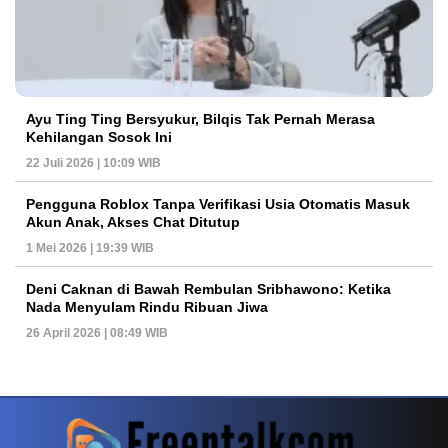
Ayu Ting Ting Bersyukur, Bilqis Tak Pernah Merasa
Kehilangan Sosok Ini
22 Juli 2026 | 10:09 WIB
Pengguna Roblox Tanpa Verifikasi Usia Otomatis Masuk
Akun Anak, Akses Chat Ditutup
1 Mei 2026 | 19:39 WIB
Deni Caknan di Bawah Rembulan Sribhawono: Ketika
Nada Menyulam Rindu Ribuan Jiwa
26 April 2026 | 08:49 WIB
PETIR800 LOGIN
PETIR800
Banyak Pengguna Menilai Mahjong Ways Puny