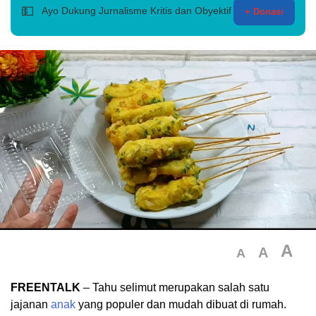
💵
Ayo Dukung Jurnalisme Kritis dan Obyektif
+ Donasi
A
A
A
FREENTALK
– Tahu selimut merupakan salah satu
jajanan
anak
yang populer dan mudah dibuat di rumah.