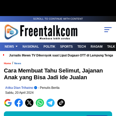
SCROLL TO CONTINUE WITH CONTENT
NEWS
NASIONAL
POLITIK
SPORTS
TECH
RAGAM
TALK
Jurnalis iNews TV Dikeroyok saat Liput Dugaan OTT di Lampung Tenga
/
Home
News
Cara Membuat Tahu Selimut, Jajanan
Anak yang Bisa Jadi Ide Jualan
Atika Dian Trihatno
- Penulis Berita
Sabtu, 20 April 2024