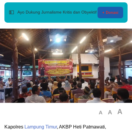
💵
Ayo Dukung Jurnalisme Kritis dan Obyektif
+ Donasi
A
A
A
Kapolres
Lampung Timur
, AKBP Heti Patmawati,