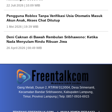
22 Juli 2026 | 10:09 WIB
Pengguna Roblox Tanpa Verifikasi Usia Otomatis Masuk
Akun Anak, Akses Chat Ditutup
1 Mei 2026 | 19:39 WIB
Deni Caknan di Bawah Rembulan Sribhawono: Ketika
Nada Menyulam Rindu Ribuan Jiwa
26 April 2026 | 08:49 WIB
PETIR800 LOGIN
PETIR800
Bagaimana Kasino Online Menjadi Bagian Pentin
Gang Melati, Dusun 2, RT/RW 012/004, Desa Srimenanti,
Kecamatan Bandar Sribhawono, Kabupaten Lampung,
Timur, Provinsi Lampung | Telp: 0857-0916-6915