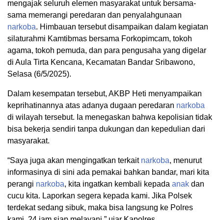
mengajak seluruh elemen masyarakat untuk bersama-
sama memerangi peredaran dan penyalahgunaan
narkoba
. Himbauan tersebut disampaikan dalam kegiatan
silaturahmi Kamtibmas bersama Forkopimcam, tokoh
agama, tokoh pemuda, dan para pengusaha yang digelar
di Aula Tirta Kencana, Kecamatan Bandar Sribawono,
Selasa (6/5/2025).
Dalam kesempatan tersebut, AKBP Heti menyampaikan
keprihatinannya atas adanya dugaan peredaran
narkoba
di wilayah tersebut. Ia menegaskan bahwa kepolisian tidak
bisa bekerja sendiri tanpa dukungan dan kepedulian dari
masyarakat.
“Saya juga akan mengingatkan terkait
narkoba
, menurut
informasinya di sini ada pemakai bahkan bandar, mari kita
perangi
narkoba
, kita ingatkan kembali kepada
anak
dan
cucu kita. Laporkan segera kepada kami. Jika Polsek
terdekat sedang sibuk, maka bisa langsung ke Polres
kami, 24 jam siap melayani,” ujar Kapolres.