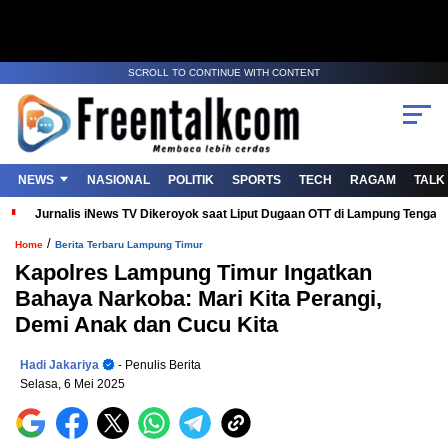
SCROLL TO CONTINUE WITH CONTENT
NEWS
NASIONAL
POLITIK
SPORTS
TECH
RAGAM
TALK
Jurnalis iNews TV Dikeroyok saat Liput Dugaan OTT di Lampung Tenga
/
Home
Berita Terbaru Lampung Timur
Kapolres Lampung Timur Ingatkan
Bahaya Narkoba: Mari Kita Perangi,
Demi Anak dan Cucu Kita
Hadi Jakariya
- Penulis Berita
Selasa, 6 Mei 2025