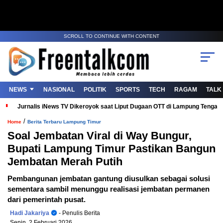
SCROLL TO CONTINUE WITH CONTENT
NEWS
NASIONAL
POLITIK
SPORTS
TECH
RAGAM
TALK
Jurnalis iNews TV Dikeroyok saat Liput Dugaan OTT di Lampung Tenga
/
Home
Berita Terbaru Lampung Timur
Soal Jembatan Viral di Way Bungur,
Bupati Lampung Timur Pastikan Bangun
Jembatan Merah Putih
Pembangunan jembatan gantung diusulkan sebagai solusi
sementara sambil menunggu realisasi jembatan permanen
dari pemerintah pusat.
Hadi Jakariya
- Penulis Berita
Senin, 2 Februari 2026