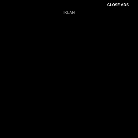
CLOSE ADS
IKLAN
Belum ada produk.
Gagal memuat data cuaca.