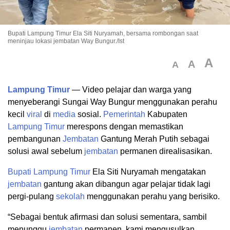
Bupati Lampung Timur Ela Siti Nuryamah, bersama rombongan saat
meninjau lokasi jembatan Way Bungur./Ist
A
A
A
Lampung Timur
— Video pelajar dan warga yang
menyeberangi Sungai Way Bungur menggunakan perahu
kecil
viral
di
media
sosial.
Pemerintah
Kabupaten
Lampung Timur
merespons dengan memastikan
pembangunan
Jembatan
Gantung Merah Putih sebagai
solusi awal sebelum
jembatan
permanen direalisasikan.
Bupati
Lampung Timur
Ela Siti Nuryamah mengatakan
jembatan
gantung akan dibangun agar pelajar tidak lagi
pergi-pulang
sekolah
menggunakan perahu yang berisiko.
“Sebagai bentuk afirmasi dan solusi sementara, sambil
menunggu
jembatan
permanen, kami mengusulkan