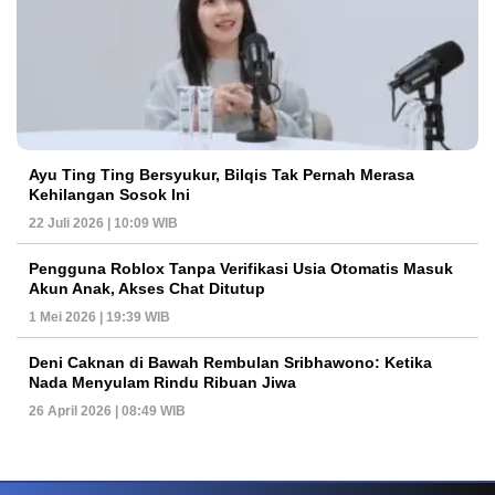
Ayu Ting Ting Bersyukur, Bilqis Tak Pernah Merasa
Kehilangan Sosok Ini
22 Juli 2026 | 10:09 WIB
Pengguna Roblox Tanpa Verifikasi Usia Otomatis Masuk
Akun Anak, Akses Chat Ditutup
1 Mei 2026 | 19:39 WIB
Deni Caknan di Bawah Rembulan Sribhawono: Ketika
Nada Menyulam Rindu Ribuan Jiwa
26 April 2026 | 08:49 WIB
PETIR800 LOGIN
PETIR800
Bagaimana Kasino Online Menjadi Bagian Pentin