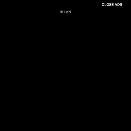
CLOSE ADS
IKLAN
Belum ada produk.
Gagal memuat data cuaca.