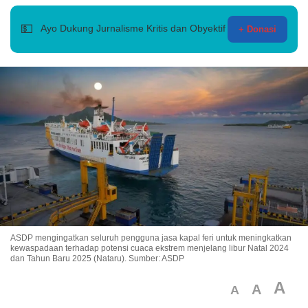
💵
Ayo Dukung Jurnalisme Kritis dan Obyektif
+ Donasi
ASDP mengingatkan seluruh pengguna jasa kapal feri untuk meningkatkan
kewaspadaan terhadap potensi cuaca ekstrem menjelang libur Natal 2024
dan Tahun Baru 2025 (Nataru). Sumber: ASDP
A
A
A