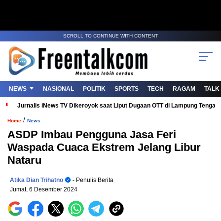
SCROLL TO CONTINUE WITH CONTENT
NEWS
NASIONAL
POLITIK
SPORTS
TECH
RAGAM
TALK
Jurnalis iNews TV Dikeroyok saat Liput Dugaan OTT di Lampung Tenga
/
Home
News
ASDP Imbau Pengguna Jasa Feri
Waspada Cuaca Ekstrem Jelang Libur
Nataru
Atika Dian Trihatno
- Penulis Berita
Jumat, 6 Desember 2024