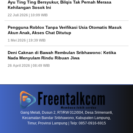
Ayu Ting Ting Bersyukur, Bilqis Tak Pernah Merasa
Kehilangan Sosok Ini
22 Juli 2026 | 10:09 WIB
Pengguna Roblox Tanpa Verifikasi Usia Otomatis Masuk
Akun Anak, Akses Chat Ditutup
1 Mei 2026 | 19:39 WIB
Deni Caknan di Bawah Rembulan Sribhawono: Ketika
Nada Menyulam Rindu Ribuan Jiwa
26 April 2026 | 08:49 WIB
PETIR800 LOGIN
PETIR800
Komunitas Game Mulai Melirik Platform Dengan
Gang Melati, Dusun 2, RT/RW 012/004, Desa Srimenanti,
Kecamatan Bandar Sribhawono, Kabupaten Lampung,
Timur, Provinsi Lampung | Telp: 0857-0916-6915