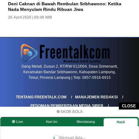
Deni Caknan di Bawah Rembulan Sribhawono: Ketika
Nada Menyulam Rindu Ribuan Jiwa
26 April 2026 | 08:49 WIB
PETIR800 LOGIN
PETIR800
Bagaimana Kasino Online Menjadi Bagian Pentin
Gang Melati, Dusun 2, RT/RW 012/004, Desa Srimenanti,
Kecamatan Bandar Sribhawono, Kabupaten Lampung,
Timur, Provinsi Lampung | Telp: 0857-0916-6915
TENTANG FREENTALK.COM
MANAJEMEN REDAKSI
PEDOMAN PEMBERITAAN MEDIA SIBER
CLOSE
⚽ SKOR BOLA
PEDOMAN PEMBERITAAN RAMAH ANAK
🔴 Live
Hari Ini
Mendatang
Hasil
KOREKSI & KLARIFIKASI
KEBIJAKAN IKLAN / ADVERTORIAL
KEBIJAKAN PRIVASI
DISCLAIMER
Memuat data...