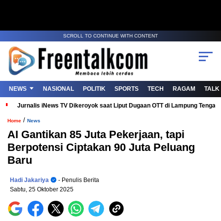
SCROLL TO CONTINUE WITH CONTENT
NEWS
NASIONAL
POLITIK
SPORTS
TECH
RAGAM
TALK
Jurnalis iNews TV Dikeroyok saat Liput Dugaan OTT di Lampung Tenga
/
Home
News
AI Gantikan 85 Juta Pekerjaan, tapi
Berpotensi Ciptakan 90 Juta Peluang
Baru
Hadi Jakariya
- Penulis Berita
Sabtu, 25 Oktober 2025