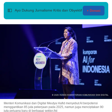
💵
Ayo Dukung Jurnalisme Kritis dan Obyektif
+ Donasi
Menteri Komunikasi dan Digital Meutya Hafid menyebut AI berpotensi
menggantikan 85 juta pekerjaan pada 2025, namun juga menciptakan 90
juta peluang baru di berbagai sektor./Ist