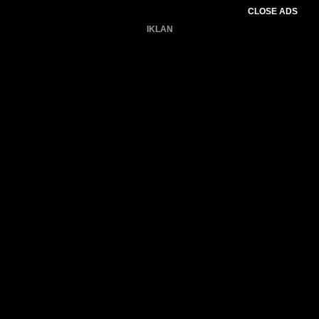
CLOSE ADS
IKLAN
Belum ada produk.
Gagal memuat data cuaca.