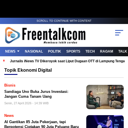
SCROLL TO CONTINUE WITH CONTENT
NEWS
NASIONAL
POLITIK
SPORTS
TECH
RAGAM
TALK
Jurnalis iNews TV Dikeroyok saat Liput Dugaan OTT di Lampung Tenga
Topik
Ekonomi Digital
Bisnis
Sandiaga Uno Buka Jurus Investasi:
Jangan Cuma Tanam Uang
Senin, 27 April 2026 - 14:39 WIB
News
AI Gantikan 85 Juta Pekerjaan, tapi
Berpotensi Ciptakan 90 Juta Peluang Baru