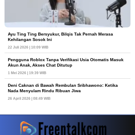
Ayu Ting Ting Bersyukur, Bilqis Tak Pernah Merasa
Kehilangan Sosok Ini
22 Juli 2026 | 10:09 WIB
Pengguna Roblox Tanpa Verifikasi Usia Otomatis Masuk
Akun Anak, Akses Chat Ditutup
1 Mei 2026 | 19:39 WIB
Deni Caknan di Bawah Rembulan Sribhawono: Ketika
Nada Menyulam Rindu Ribuan Jiwa
26 April 2026 | 08:49 WIB
PETIR800 LOGIN
PETIR800
Tren Mobile Entertainment Terus Mendorong M