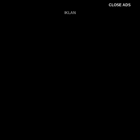
CLOSE ADS
IKLAN
Belum ada produk.
Gagal memuat data cuaca.