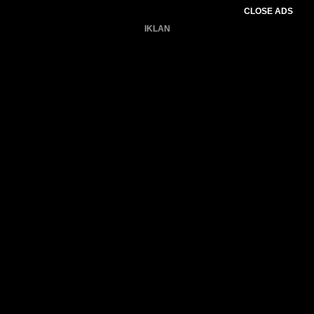
CLOSE ADS
IKLAN
Belum ada produk.
Gagal memuat data cuaca.