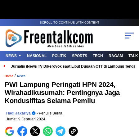
SCROLL TO CONTINUE WITH CONTENT
NEWS
NASIONAL
POLITIK
SPORTS
TECH
RAGAM
TALK
Jurnalis iNews TV Dikeroyok saat Liput Dugaan OTT di Lampung Tenga
/
Home
News
PWI Lampung Peringati HPN 2024,
Wirahadikusumah: Pentingnya Jaga
Kondusifitas Selama Pemilu
Hadi Jakariya
- Penulis Berita
Jumat, 9 Februari 2024