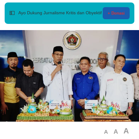
💵
Ayo Dukung Jurnalisme Kritis dan Obyektif
+ Donasi
A
A
A