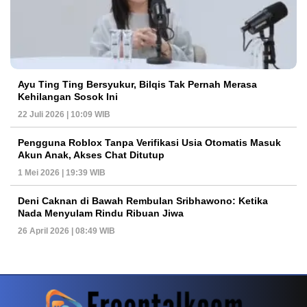
Ayu Ting Ting Bersyukur, Bilqis Tak Pernah Merasa
Kehilangan Sosok Ini
22 Juli 2026 | 10:09 WIB
Pengguna Roblox Tanpa Verifikasi Usia Otomatis Masuk
Akun Anak, Akses Chat Ditutup
1 Mei 2026 | 19:39 WIB
Deni Caknan di Bawah Rembulan Sribhawono: Ketika
Nada Menyulam Rindu Ribuan Jiwa
26 April 2026 | 08:49 WIB
PETIR800 LOGIN
PETIR800
Komunitas Game Mulai Melirik Platform Dengan