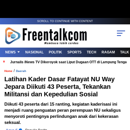
SCROLL TO CONTINUE WITH CONTENT
NEWS
NASIONAL
POLITIK
SPORTS
TECH
RAGAM
TALK
Jurnalis iNews TV Dikeroyok saat Liput Dugaan OTT di Lampung Tenga
/
Home
Daerah
Latihan Kader Dasar Fatayat NU Way
Jepara Diikuti 43 Peserta, Tekankan
Militansi dan Kepedulian Sosial
Diikuti 43 peserta dari 15 ranting, kegiatan kaderisasi ini
menjadi ruang penguatan peran perempuan NU sekaligus
menyoroti pentingnya perlindungan anak dari kekerasan
seksual.