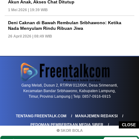
Akun Anak, Akses Chat Ditutup
1 Mei 2026 | 19:39 WIB
Deni Caknan di Bawah Rembulan Sribhawono: Ketika
Nada Menyulam Rindu Ribuan Jiwa
26 April 2026 | 08:49 WIB
PETIR800 LOGIN
PETIR800
Transformasi Game Meja Global Membawa Penga
Gang Melati, Dusun 2, RT/RW 012/004, Desa Srimenanti,
Kecamatan Bandar Sribhawono, Kabupaten Lampung,
Timur, Provinsi Lampung | Telp: 0857-0916-6915
TENTANG FREENTALK.COM
MANAJEMEN REDAKSI
PEDOMAN PEMBERITAAN MEDIA SIBER
CLOSE
⚽ SKOR BOLA
PEDOMAN PEMBERITAAN RAMAH ANAK