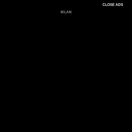
CLOSE ADS
IKLAN
Belum ada produk.
Gagal memuat data cuaca.