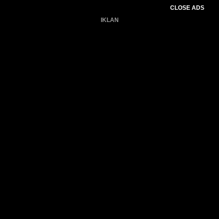
CLOSE ADS
IKLAN
Belum ada produk.
Gagal memuat data cuaca.