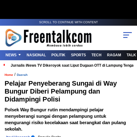
SCROLL TO CONTINUE WITH CONTENT
NEWS
NASIONAL
POLITIK
SPORTS
TECH
RAGAM
TALK
Jurnalis iNews TV Dikeroyok saat Liput Dugaan OTT di Lampung Tenga
/
Home
Daerah
Pelajar Penyeberang Sungai di Way
Bungur Diberi Pelampung dan
Didampingi Polisi
Polsek Way Bungur rutin mendampingi pelajar
menyeberangi sungai dengan pelampung untuk
mengurangi risiko kecelakaan saat berangkat dan pulang
sekolah.