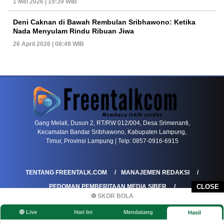
1 Mei 2026 | 19:39 WIB
Deni Caknan di Bawah Rembulan Sribhawono: Ketika
Nada Menyulam Rindu Ribuan Jiwa
26 April 2026 | 08:49 WIB
PETIR800 LOGIN
PETIR800
Tren Mobile Entertainment Terus Mendorong M
Gang Melati, Dusun 2, RT/RW 012/004, Desa Srimenanti,
Kecamatan Bandar Sribhawono, Kabupaten Lampung,
Timur, Provinsi Lampung | Telp: 0857-0916-6915
TENTANG FREENTALK.COM
MANAJEMEN REDAKSI
PEDOMAN PEMBERITAAN MEDIA SIBER
CLOSE
⚽ SKOR BOLA
PEDOMAN PEMBERITAAN RAMAH ANAK
🔴 Live
Hari Ini
Mendatang
Hasil
KOREKSI & KLARIFIKASI
KEBIJAKAN IKLAN / ADVERTORIAL