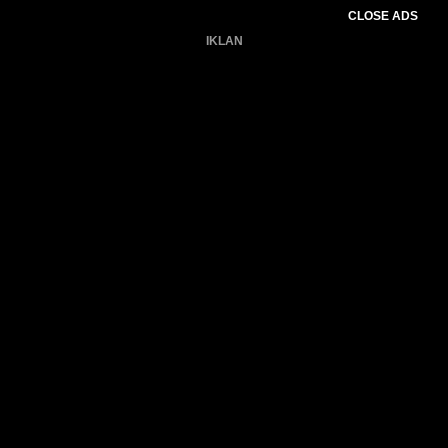
CLOSE ADS
IKLAN
Belum ada produk.
Gagal memuat data cuaca.