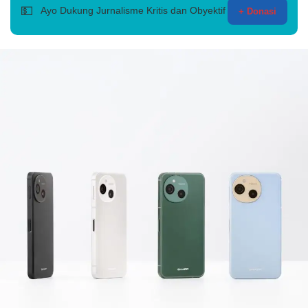
💵
Ayo Dukung Jurnalisme Kritis dan Obyektif
+ Donasi