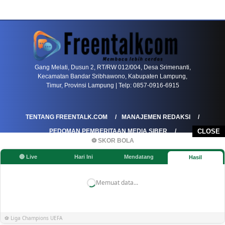
PETIR800 LOGIN
PETIR800
Tren Mobile Entertainment Terus Mendorong M
Gang Melati, Dusun 2, RT/RW 012/004, Desa Srimenanti,
Kecamatan Bandar Sribhawono, Kabupaten Lampung,
Timur, Provinsi Lampung | Telp: 0857-0916-6915
TENTANG FREENTALK.COM
MANAJEMEN REDAKSI
PEDOMAN PEMBERITAAN MEDIA SIBER
CLOSE
⚽ SKOR BOLA
PEDOMAN PEMBERITAAN RAMAH ANAK
🔴 Live
Hari Ini
Mendatang
Hasil
KOREKSI & KLARIFIKASI
KEBIJAKAN IKLAN / ADVERTORIAL
KEBIJAKAN PRIVASI
DISCLAIMER
Memuat data...
©FREENTALK.COM
⚽ Liga Champions UEFA