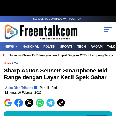
SCROLL TO CONTINUE WITH CONTENT
NEWS
NASIONAL
POLITIK
SPORTS
TECH
RAGAM
TALK
Jurnalis iNews TV Dikeroyok saat Liput Dugaan OTT di Lampung Tenga
/
Home
Tech
Sharp Aquos Sense9: Smartphone Mid-
Range dengan Layar Kecil Spek Gahar
Atika Dian Trihatno
- Penulis Berita
Minggu, 16 Februari 2025