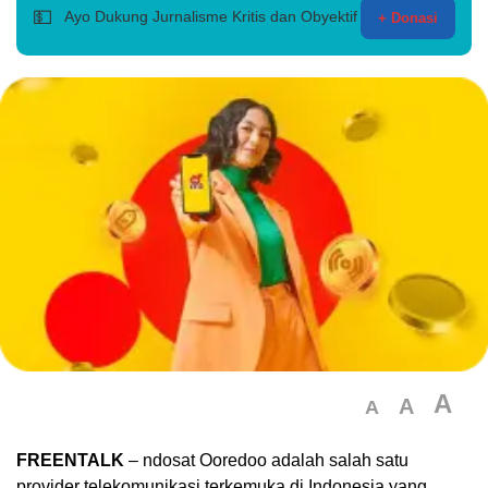
💵
Ayo Dukung Jurnalisme Kritis dan Obyektif
+ Donasi
A
A
A
FREENTALK
– ndosat Ooredoo adalah salah satu
provider telekomunikasi terkemuka di Indonesia yang