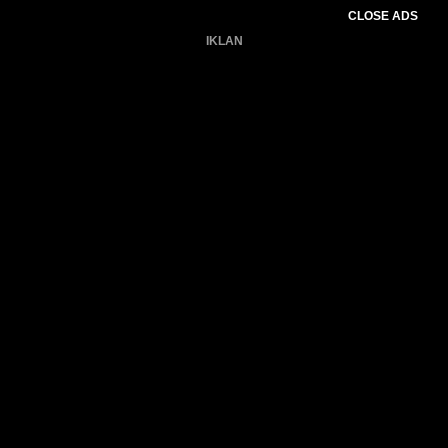
CLOSE ADS
IKLAN
Belum ada produk.
Gagal memuat data cuaca.