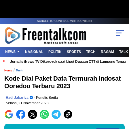
SCROLL TO CONTINUE WITH CONTENT
NEWS
NASIONAL
POLITIK
SPORTS
TECH
RAGAM
TALK
Jurnalis iNews TV Dikeroyok saat Liput Dugaan OTT di Lampung Tenga
/
Home
Tech
Kode Dial Paket Data Termurah Indosat
Ooredoo Terbaru 2023
Hadi Jakariya
- Penulis Berita
Selasa, 21 November 2023