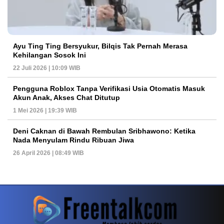
Ayu Ting Ting Bersyukur, Bilqis Tak Pernah Merasa
Kehilangan Sosok Ini
22 Juli 2026 | 10:09 WIB
Pengguna Roblox Tanpa Verifikasi Usia Otomatis Masuk
Akun Anak, Akses Chat Ditutup
1 Mei 2026 | 19:39 WIB
Deni Caknan di Bawah Rembulan Sribhawono: Ketika
Nada Menyulam Rindu Ribuan Jiwa
26 April 2026 | 08:49 WIB
PETIR800 LOGIN
PETIR800
Tren Mobile Entertainment Terus Mendorong M