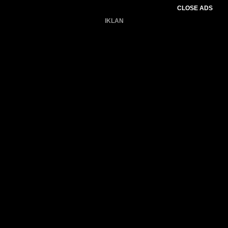
CLOSE ADS
IKLAN
Belum ada produk.
Gagal memuat data cuaca.