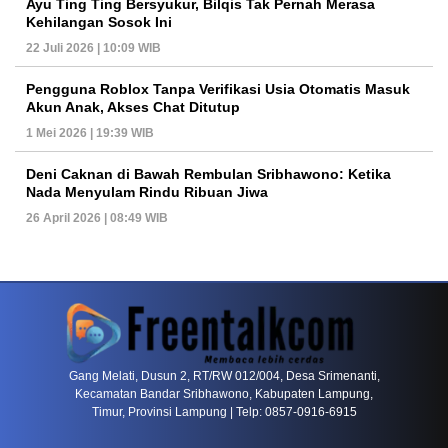
Ayu Ting Ting Bersyukur, Bilqis Tak Pernah Merasa
Kehilangan Sosok Ini
22 Juli 2026 | 10:09 WIB
Pengguna Roblox Tanpa Verifikasi Usia Otomatis Masuk
Akun Anak, Akses Chat Ditutup
1 Mei 2026 | 19:39 WIB
Deni Caknan di Bawah Rembulan Sribhawono: Ketika
Nada Menyulam Rindu Ribuan Jiwa
26 April 2026 | 08:49 WIB
PETIR800 LOGIN
PETIR800
Tren Mobile Entertainment Terus Mendorong M
Gang Melati, Dusun 2, RT/RW 012/004, Desa Srimenanti,
Kecamatan Bandar Sribhawono, Kabupaten Lampung,
Timur, Provinsi Lampung | Telp: 0857-0916-6915