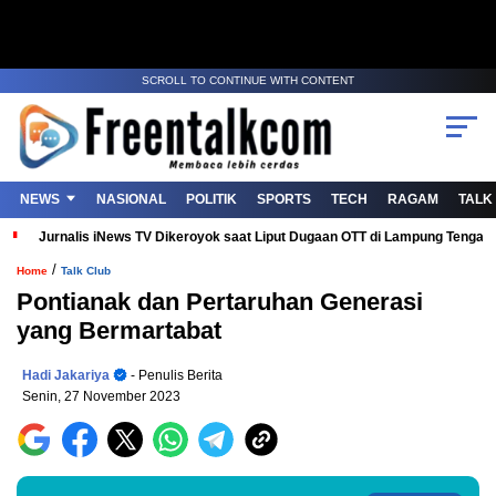
SCROLL TO CONTINUE WITH CONTENT
NEWS
NASIONAL
POLITIK
SPORTS
TECH
RAGAM
TALK
Jurnalis iNews TV Dikeroyok saat Liput Dugaan OTT di Lampung Tenga
/
Home
Talk Club
Pontianak dan Pertaruhan Generasi
yang Bermartabat
Hadi Jakariya
- Penulis Berita
Senin, 27 November 2023