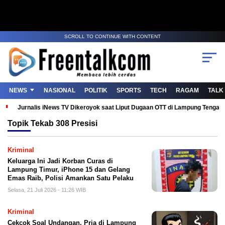
SCROLL TO CONTINUE WITH CONTENT
NEWS
NASIONAL
POLITIK
SPORTS
TECH
RAGAM
TALK
Jurnalis iNews TV Dikeroyok saat Liput Dugaan OTT di Lampung Tenga
Topik
Tekab 308 Presisi
Kriminal
Keluarga Ini Jadi Korban Curas di
Lampung Timur, iPhone 15 dan Gelang
Emas Raib, Polisi Amankan Satu Pelaku
Selasa, 21 Juli 2026 - 11:26 WIB
Kriminal
Cekcok Soal Undangan, Pria di Lampung