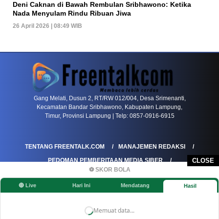
Deni Caknan di Bawah Rembulan Sribhawono: Ketika
Nada Menyulam Rindu Ribuan Jiwa
26 April 2026 | 08:49 WIB
PETIR800 LOGIN
PETIR800
Transformasi Game Meja Global Membawa Penga
Gang Melati, Dusun 2, RT/RW 012/004, Desa Srimenanti,
Kecamatan Bandar Sribhawono, Kabupaten Lampung,
Timur, Provinsi Lampung | Telp: 0857-0916-6915
TENTANG FREENTALK.COM
MANAJEMEN REDAKSI
PEDOMAN PEMBERITAAN MEDIA SIBER
CLOSE
⚽ SKOR BOLA
PEDOMAN PEMBERITAAN RAMAH ANAK
🔴 Live
Hari Ini
Mendatang
Hasil
KOREKSI & KLARIFIKASI
KEBIJAKAN IKLAN / ADVERTORIAL
KEBIJAKAN PRIVASI
DISCLAIMER
Memuat data...