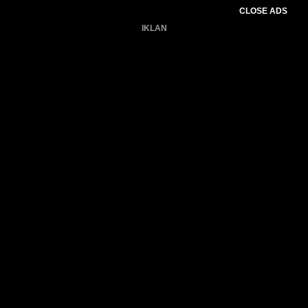
CLOSE ADS
IKLAN
Belum ada produk.
Gagal memuat data cuaca.