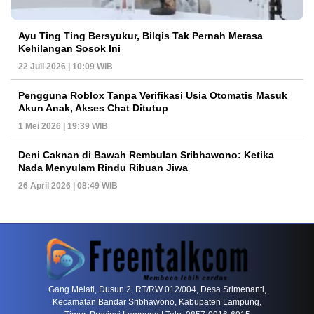
Ayu Ting Ting Bersyukur, Bilqis Tak Pernah Merasa
Kehilangan Sosok Ini
22 Juli 2026 | 10:09 WIB
Pengguna Roblox Tanpa Verifikasi Usia Otomatis Masuk
Akun Anak, Akses Chat Ditutup
1 Mei 2026 | 19:39 WIB
Deni Caknan di Bawah Rembulan Sribhawono: Ketika
Nada Menyulam Rindu Ribuan Jiwa
26 April 2026 | 08:49 WIB
PETIR800 LOGIN
PETIR800
Baccarat Dan Evolusi Game Meja Digital Mode
Gang Melati, Dusun 2, RT/RW 012/004, Desa Srimenanti,
Kecamatan Bandar Sribhawono, Kabupaten Lampung,