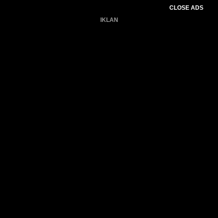
CLOSE ADS
IKLAN
Belum ada produk.
Gagal memuat data cuaca.