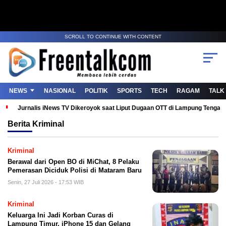
SCROLL TO CONTINUE WITH CONTENT
NEWS
NASIONAL
POLITIK
SPORTS
TECH
RAGAM
TALK
Jurnalis iNews TV Dikeroyok saat Liput Dugaan OTT di Lampung Tenga
Berita
Kriminal
Kriminal
Berawal dari Open BO di MiChat, 8 Pelaku
Pemerasan Diciduk Polisi di Mataram Baru
Senin, 27 Juli 2026 - 17:53 WIB
Kriminal
Keluarga Ini Jadi Korban Curas di
Lampung Timur, iPhone 15 dan Gelang