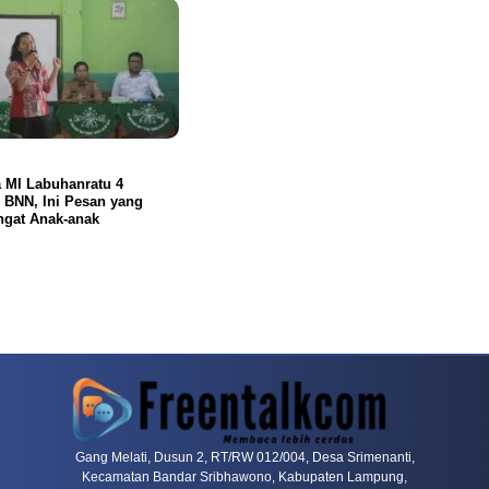
 MI Labuhanratu 4
 BNN, Ini Pesan yang
ngat Anak-anak
ahjong Ways Ke Level Berikutnya
Banyak Pemain Mulai Mengulas Kembali 
Gang Melati, Dusun 2, RT/RW 012/004, Desa Srimenanti,
Kecamatan Bandar Sribhawono, Kabupaten Lampung,