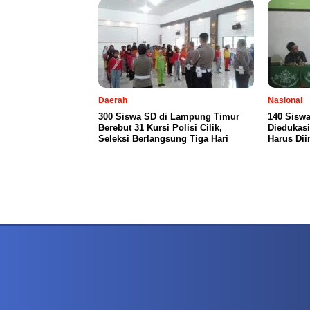
Daerah
Nasional
300 Siswa SD di Lampung Timur
140 Siswa
Berebut 31 Kursi Polisi Cilik,
Diedukasi
Seleksi Berlangsung Tiga Hari
Harus Dii
PETIR800 LOGIN
PETIR800
Tren Mobile Entertainment Terus Mendorong M