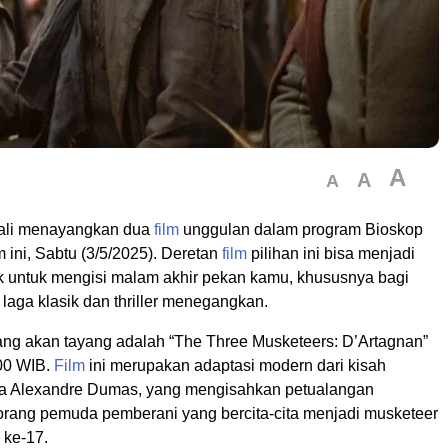
A
A
A
ali menayangkan dua
film
unggulan dalam program Bioskop
ini, Sabtu (3/5/2025). Deretan
film
pilihan ini bisa menjadi
k untuk mengisi malam akhir pekan kamu, khususnya bagi
laga klasik dan thriller menegangkan.
ng akan tayang adalah “The Three Musketeers: D’Artagnan”
00 WIB.
Film
ini merupakan adaptasi modern dari kisah
ya Alexandre Dumas, yang mengisahkan petualangan
orang pemuda pemberani yang bercita-cita menjadi musketeer
 ke-17.