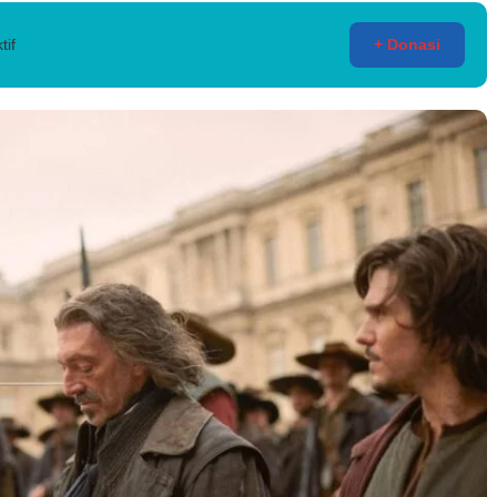
tif
+ Donasi