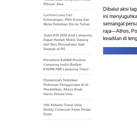
Ribuan Jiwa
Dibalut aksi l
Lucinta Luna Cari
ini menyuguhka
Ketenangan, Pilih Korea dan
semangat persa
Mulai Dekatkan Diri ke Tuhan
raja—Athos, P
Juara KDI 2026 Asal Lampung
keadilan di te
Dapat Hadiah Mobil, Datang
dari Bos Perusahaan Saat
Dirawat di RS
Presidium KAHMI Provinsi
Lampung hadiri Bukber
KAHMI-HMI Lampung Timur
Pemerintah Terbitkan
Pedoman Penggunaan AI di
Pendidikan, Akses Anak
Harus Sesuai Usia
Vidi Aldiano Tutup Usia,
Deddy Corbuzier Kirim Pesan
Duka