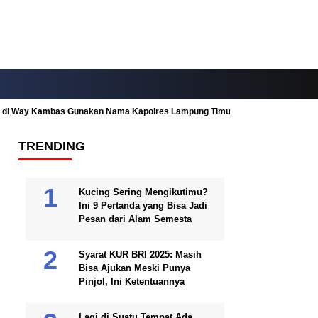
ah di Way Kambas Gunakan Nama Kapolres Lampung Timur
Fitur Nearby
TRENDING
Kucing Sering Mengikutimu?
Ini 9 Pertanda yang Bisa Jadi
Pesan dari Alam Semesta
Syarat KUR BRI 2025: Masih
Bisa Ajukan Meski Punya
Pinjol, Ini Ketentuannya
Lagi di Suatu Tempat Ada