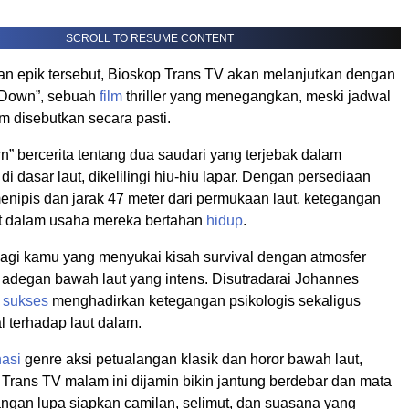
SCROLL TO RESUME CONTENT
an epik tersebut, Bioskop Trans TV akan melanjutkan dengan
 Down”, sebuah
film
thriller yang menegangkan, meski jadwal
m disebutkan secara pasti.
” bercerita tentang dua saudari yang terjebak dalam
i dasar laut, dikelilingi hiu-hiu lapar. Dengan persediaan
enipis dan jarak 47 meter dari permukaan laut, ketegangan
t dalam usaha mereka bertahan
hidup
.
bagi kamu yang menyukai kisah survival dengan atmosfer
degan bawah laut yang intens. Disutradarai Johannes
i
sukses
menghadirkan ketegangan psikologis sekaligus
l terhadap laut dalam.
asi
genre aksi petualangan klasik dan horor bawah laut,
Trans TV malam ini dijamin bikin jantung berdebar dan mata
angan lupa siapkan camilan, selimut, dan suasana yang