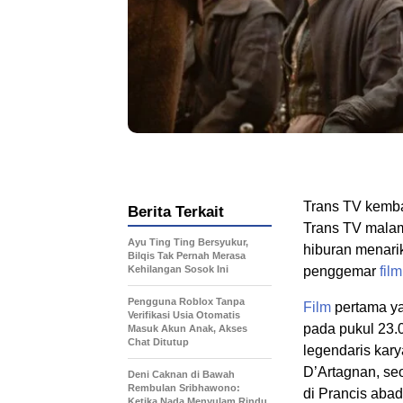
Trans TV kemb
Berita Terkait
Trans TV malam 
Ayu Ting Ting Bersyukur,
hiburan menari
Bilqis Tak Pernah Merasa
Kehilangan Sosok Ini
penggemar
film
Pengguna Roblox Tanpa
Film
pertama ya
Verifikasi Usia Otomatis
pada pukul 23.
Masuk Akun Anak, Akses
Chat Ditutup
legendaris kar
D’Artagnan, se
Deni Caknan di Bawah
Rembulan Sribhawono:
di Prancis abad
Ketika Nada Menyulam Rindu