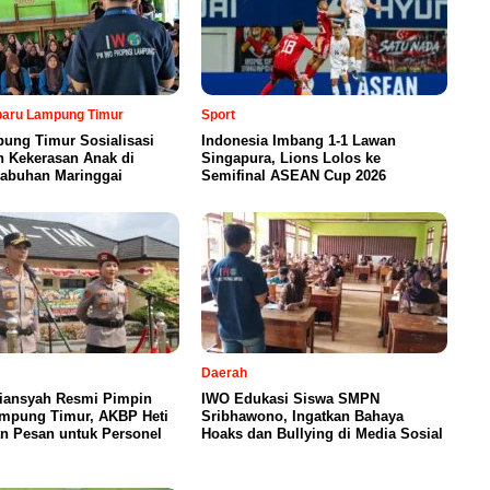
rbaru Lampung Timur
Sport
ung Timur Sosialisasi
Indonesia Imbang 1-1 Lawan
n Kekerasan Anak di
Singapura, Lions Lolos ke
abuhan Maringgai
Semifinal ASEAN Cup 2026
Daerah
iansyah Resmi Pimpin
IWO Edukasi Siswa SMPN
ampung Timur, AKBP Heti
Sribhawono, Ingatkan Bahaya
n Pesan untuk Personel
Hoaks dan Bullying di Media Sosial