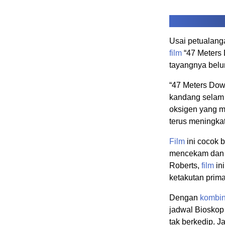
Usai petualang
film
“47 Meters
tayangnya belu
“47 Meters Down
kandang selam d
oksigen yang m
terus meningka
Film
ini cocok 
mencekam dan a
Roberts,
film
in
ketakutan prima
Dengan
kombin
jadwal Bioskop 
tak berkedip. J