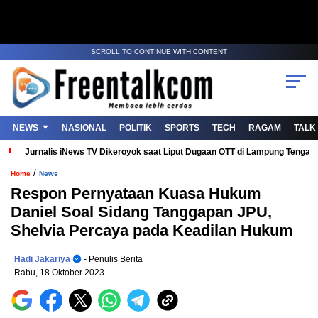
SCROLL TO CONTINUE WITH CONTENT
NEWS
NASIONAL
POLITIK
SPORTS
TECH
RAGAM
TALK
Jurnalis iNews TV Dikeroyok saat Liput Dugaan OTT di Lampung Tenga
/
Home
News
Respon Pernyataan Kuasa Hukum
Daniel Soal Sidang Tanggapan JPU,
Shelvia Percaya pada Keadilan Hukum
Hadi Jakariya
- Penulis Berita
Rabu, 18 Oktober 2023