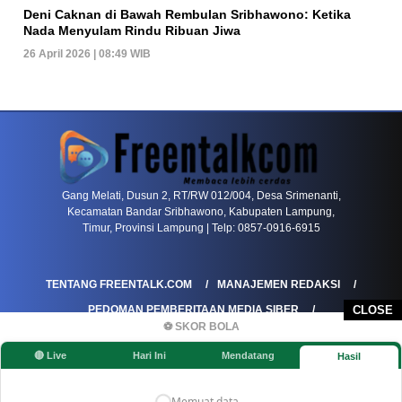
Deni Caknan di Bawah Rembulan Sribhawono: Ketika
Nada Menyulam Rindu Ribuan Jiwa
26 April 2026 | 08:49 WIB
PETIR800 LOGIN
PETIR800
Transformasi Game Meja Global Membawa Penga
Gang Melati, Dusun 2, RT/RW 012/004, Desa Srimenanti,
Kecamatan Bandar Sribhawono, Kabupaten Lampung,
Timur, Provinsi Lampung | Telp: 0857-0916-6915
TENTANG FREENTALK.COM
MANAJEMEN REDAKSI
CLOSE
PEDOMAN PEMBERITAAN MEDIA SIBER
⚽ SKOR BOLA
PEDOMAN PEMBERITAAN RAMAH ANAK
🔴 Live
Hari Ini
Mendatang
Hasil
KOREKSI & KLARIFIKASI
KEBIJAKAN IKLAN / ADVERTORIAL
KEBIJAKAN PRIVASI
DISCLAIMER
Memuat data...