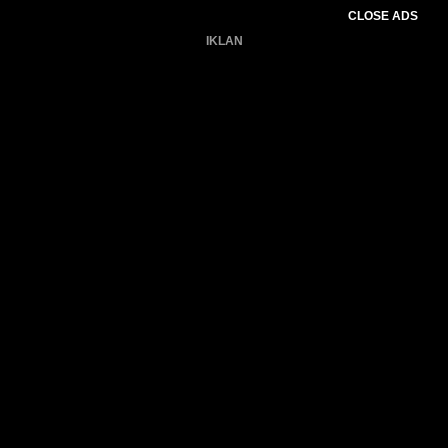
CLOSE ADS
IKLAN
Belum ada produk.
Gagal memuat data cuaca.