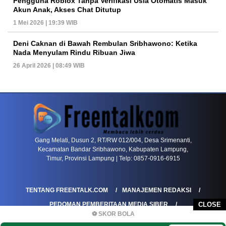
Pengguna Roblox Tanpa Verifikasi Usia Otomatis Masuk
Akun Anak, Akses Chat Ditutup
1 Mei 2026 | 19:39 WIB
Deni Caknan di Bawah Rembulan Sribhawono: Ketika
Nada Menyulam Rindu Ribuan Jiwa
26 April 2026 | 08:49 WIB
PETIR800 LOGIN
PETIR800
Mengapa Blackjack Masih Menjadi Pilihan Favo
Gang Melati, Dusun 2, RT/RW 012/004, Desa Srimenanti,
Kecamatan Bandar Sribhawono, Kabupaten Lampung,
Timur, Provinsi Lampung | Telp: 0857-0916-6915
TENTANG FREENTALK.COM
MANAJEMEN REDAKSI
PEDOMAN PEMBERITAAN MEDIA SIBER
CLOSE
⚽ SKOR BOLA
PEDOMAN PEMBERITAAN RAMAH ANAK