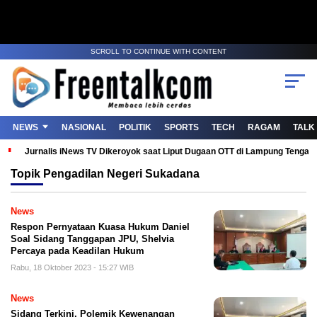
SCROLL TO CONTINUE WITH CONTENT
NEWS
NASIONAL
POLITIK
SPORTS
TECH
RAGAM
TALK
Jurnalis iNews TV Dikeroyok saat Liput Dugaan OTT di Lampung Tenga
Topik
Pengadilan Negeri Sukadana
News
Respon Pernyataan Kuasa Hukum Daniel
Soal Sidang Tanggapan JPU, Shelvia
Percaya pada Keadilan Hukum
Rabu, 18 Oktober 2023 - 15:27 WIB
News
Sidang Terkini, Polemik Kewenangan