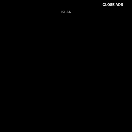
CLOSE ADS
IKLAN
Belum ada produk.
Gagal memuat data cuaca.