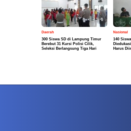
Daerah
Nasional
300 Siswa SD di Lampung Timur
140 Siswa
Berebut 31 Kursi Polisi Cilik,
Diedukasi
Seleksi Berlangsung Tiga Hari
Harus Dii
PETIR800 LOGIN
PETIR800
Baccarat Dan Evolusi Game Meja Digital Mode