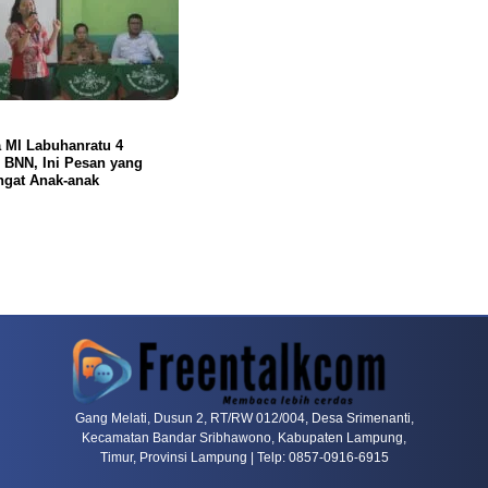
 MI Labuhanratu 4
 BNN, Ini Pesan yang
ngat Anak-anak
rn
Dragon Tiger Menjadi Alternatif Yang Sering Dibahas Komunitas
Mahjong Wa
Gang Melati, Dusun 2, RT/RW 012/004, Desa Srimenanti,
Kecamatan Bandar Sribhawono, Kabupaten Lampung,
Timur, Provinsi Lampung | Telp: 0857-0916-6915