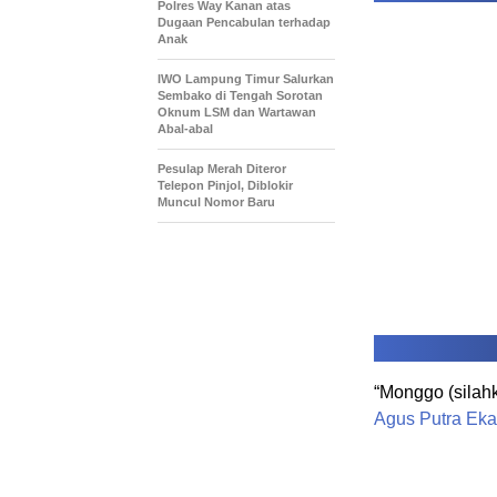
Polres Way Kanan atas
Dugaan Pencabulan terhadap
Anak
IWO Lampung Timur Salurkan
Sembako di Tengah Sorotan
Oknum LSM dan Wartawan
Abal-abal
Pesulap Merah Diteror
Telepon Pinjol, Diblokir
Muncul Nomor Baru
“Monggo (silah
Agus Putra Eka