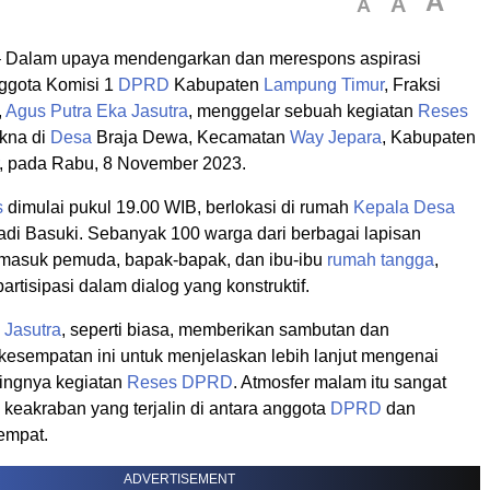
A
A
A
 Dalam upaya mendengarkan dan merespons aspirasi
ggota Komisi 1
DPRD
Kabupaten
Lampung Timur
, Fraksi
,
Agus Putra Eka Jasutra
, menggelar sebuah kegiatan
Reses
kna di
Desa
Braja Dewa, Kecamatan
Way Jepara
, Kabupaten
, pada Rabu, 8 November 2023.
s
dimulai pukul 19.00 WIB, berlokasi di rumah
Kepala Desa
adi Basuki. Sebanyak 100 warga dari berbagai lapisan
rmasuk pemuda, bapak-bapak, dan ibu-ibu
rumah tangga
,
artisipasi dalam dialog yang konstruktif.
 Jasutra
, seperti biasa, memberikan sambutan dan
esempatan ini untuk menjelaskan lebih lanjut mengenai
tingnya kegiatan
Reses
DPRD
. Atmosfer malam itu sangat
keakraban yang terjalin di antara anggota
DPRD
dan
empat.
ADVERTISEMENT