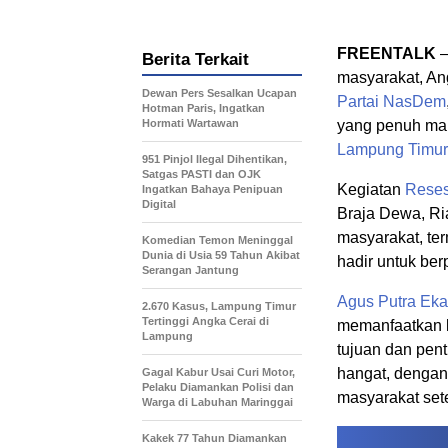
FREENTALK
–
Berita Terkait
masyarakat, An
Dewan Pers Sesalkan Ucapan
Partai NasDem
Hotman Paris, Ingatkan
Hormati Wartawan
yang penuh ma
Lampung Timur
951 Pinjol Ilegal Dihentikan,
Satgas PASTI dan OJK
Kegiatan
Rese
Ingatkan Bahaya Penipuan
Digital
Braja Dewa, Ri
masyarakat, te
Komedian Temon Meninggal
Dunia di Usia 59 Tahun Akibat
hadir untuk berp
Serangan Jantung
Agus Putra Eka
2.670 Kasus, Lampung Timur
Tertinggi Angka Cerai di
memanfaatkan k
Lampung
tujuan dan pen
hangat, dengan 
Gagal Kabur Usai Curi Motor,
Pelaku Diamankan Polisi dan
masyarakat set
Warga di Labuhan Maringgai
Kakek 77 Tahun Diamankan