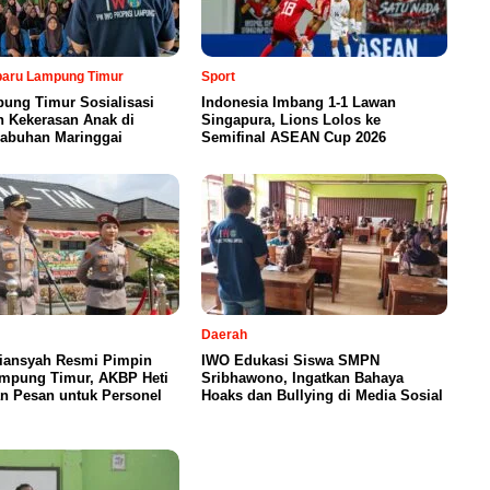
rbaru Lampung Timur
Sport
ung Timur Sosialisasi
Indonesia Imbang 1-1 Lawan
n Kekerasan Anak di
Singapura, Lions Lolos ke
abuhan Maringgai
Semifinal ASEAN Cup 2026
Daerah
iansyah Resmi Pimpin
IWO Edukasi Siswa SMPN
ampung Timur, AKBP Heti
Sribhawono, Ingatkan Bahaya
n Pesan untuk Personel
Hoaks dan Bullying di Media Sosial