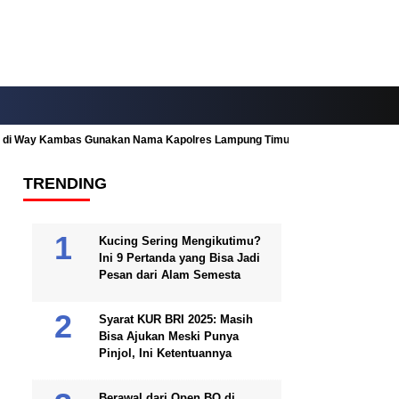
ah di Way Kambas Gunakan Nama Kapolres Lampung Timur
Fitur Nearby
TRENDING
Kucing Sering Mengikutimu?
Ini 9 Pertanda yang Bisa Jadi
Pesan dari Alam Semesta
Syarat KUR BRI 2025: Masih
Bisa Ajukan Meski Punya
Pinjol, Ini Ketentuannya
Berawal dari Open BO di