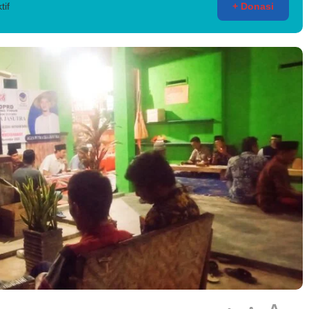
tif
+ Donasi