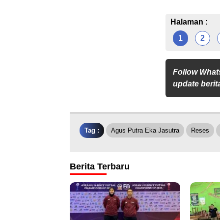
Halaman :
1
2
Follow What
update berita
Tag :
Agus Putra Eka Jasutra
Reses
Berita Terbaru