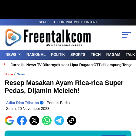
SCROLL TO CONTINUE WITH CONTENT
NEWS
NASIONAL
POLITIK
SPORTS
TECH
RAGAM
TALK
Jurnalis iNews TV Dikeroyok saat Liput Dugaan OTT di Lampung Tenga
/
Home
News
Resep Masakan Ayam Rica-rica Super
Pedas, Dijamin Meleleh!
Atika Dian Trihatno
- Penulis Berita
Senin, 20 November 2023