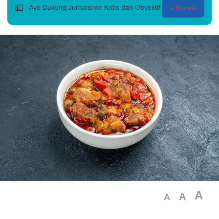
💵
Ayo Dukung Jurnalisme Kritis dan Obyektif
+ Donasi
A
A
A