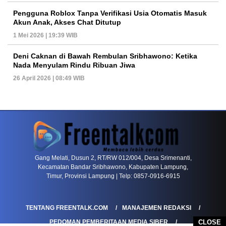
Pengguna Roblox Tanpa Verifikasi Usia Otomatis Masuk
Akun Anak, Akses Chat Ditutup
1 Mei 2026 | 19:39 WIB
Deni Caknan di Bawah Rembulan Sribhawono: Ketika
Nada Menyulam Rindu Ribuan Jiwa
26 April 2026 | 08:49 WIB
PETIR800 LOGIN
PETIR800
Komunitas Game Mulai Melirik Platform Dengan
Gang Melati, Dusun 2, RT/RW 012/004, Desa Srimenanti,
Kecamatan Bandar Sribhawono, Kabupaten Lampung,
Timur, Provinsi Lampung | Telp: 0857-0916-6915
TENTANG FREENTALK.COM
MANAJEMEN REDAKSI
PEDOMAN PEMBERITAAN MEDIA SIBER
CLOSE