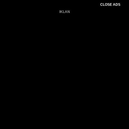
CLOSE ADS
IKLAN
Belum ada produk.
Gagal memuat data cuaca.