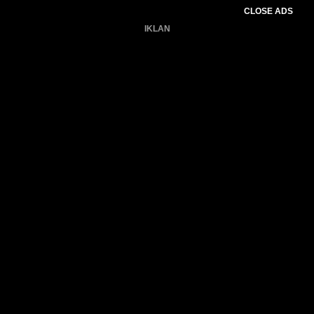
CLOSE ADS
IKLAN
Belum ada produk.
Gagal memuat data cuaca.