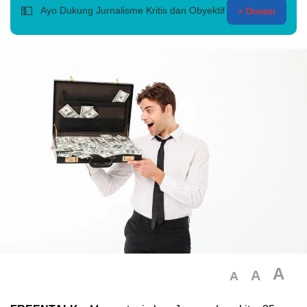
💵
Ayo Dukung Jurnalisme Kritis dan Obyektif
+ Donasi
A
A
A