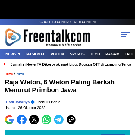
SCROLL TO CONTINUE WITH CONTENT
NEWS
NASIONAL
POLITIK
SPORTS
TECH
RAGAM
TALK
Jurnalis iNews TV Dikeroyok saat Liput Dugaan OTT di Lampung Tenga
/
Home
News
Raja Weton, 6 Weton Paling Berkah
Menurut Primbon Jawa
Hadi Jakariya
- Penulis Berita
Kamis, 26 Oktober 2023