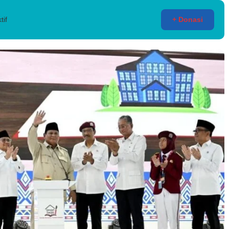
tif
+ Donasi