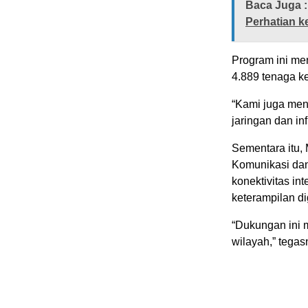
Baca Juga :
Perhatian 
Program ini m
4.889 tenaga k
“Kami juga men
jaringan dan inf
Sementara itu,
Komunikasi da
konektivitas in
keterampilan dig
“Dukungan ini m
wilayah,” tegas