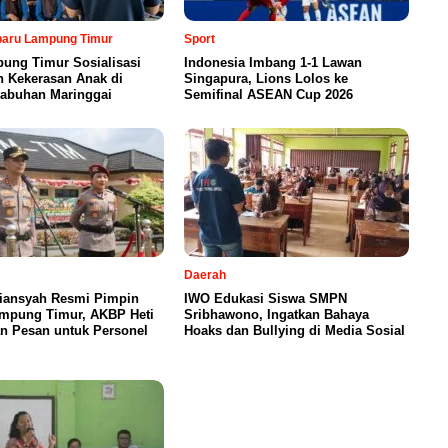
rbaru Lampung Timur
Sport
ung Timur Sosialisasi
Indonesia Imbang 1-1 Lawan
n Kekerasan Anak di
Singapura, Lions Lolos ke
abuhan Maringgai
Semifinal ASEAN Cup 2026
Daerah
iansyah Resmi Pimpin
IWO Edukasi Siswa SMPN
ampung Timur, AKBP Heti
Sribhawono, Ingatkan Bahaya
n Pesan untuk Personel
Hoaks dan Bullying di Media Sosial