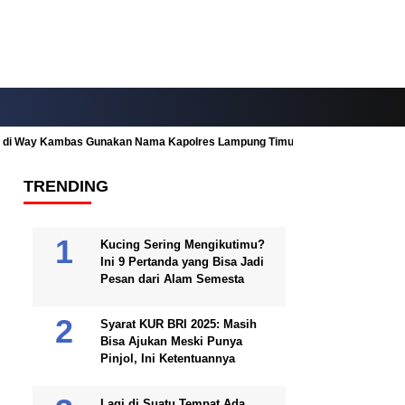
ah di Way Kambas Gunakan Nama Kapolres Lampung Timur
Fitur Nearby
TRENDING
Kucing Sering Mengikutimu?
Ini 9 Pertanda yang Bisa Jadi
Pesan dari Alam Semesta
Syarat KUR BRI 2025: Masih
Bisa Ajukan Meski Punya
Pinjol, Ini Ketentuannya
Lagi di Suatu Tempat Ada