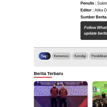
Penulis :
Sukir
Editor :
Atika D
Sumber Berita
Follow What
update berita
Tag :
Kemensos
Komdigi
Pendidikan
Berita Terbaru