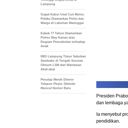
Lampung
Gagal Kabur Usai Curi Motor,
Pelaku Diamankan Polisi dan
Warga di Labuhan Maringgai
Kakek 77 Tahun Diamankan
Polres Way Kanan atas
Dugaan Pencabulan terhadap
Anak
IWO Lampung Timur Salurkan
Sembako di Tengah Sorotan
Oknum LSM dan Wartawan
Abal-abal
Pesulap Merah Diteror
Telepon Pinjol, Diblokir
Muncul Nomor Baru
Presiden Prabo
dan lembaga ya
Ia menyebut pr
pendidikan.