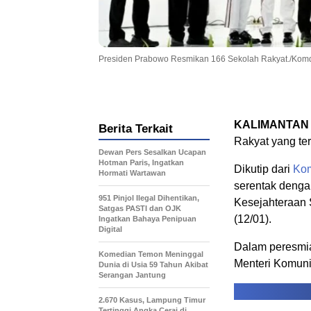
Presiden Prabowo Resmikan 166 Sekolah Rakyat./Komd
KALIMANTAN
Berita Terkait
Rakyat yang ter
Dewan Pers Sesalkan Ucapan
Hotman Paris, Ingatkan
Dikutip dari
Kom
Hormati Wartawan
serentak denga
951 Pinjol Ilegal Dihentikan,
Kesejahteraan 
Satgas PASTI dan OJK
(12/01).
Ingatkan Bahaya Penipuan
Digital
Dalam peresmia
Komedian Temon Meninggal
Menteri Komunik
Dunia di Usia 59 Tahun Akibat
Serangan Jantung
2.670 Kasus, Lampung Timur
Tertinggi Angka Cerai di