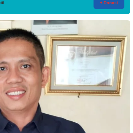
tif
+ Donasi