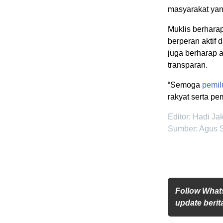
masyarakat yan
Muklis berhara
berperan aktif
juga berharap a
transparan.
“Semoga
pemil
rakyat serta p
Editor: Hadi Ja
Sumber: Agus 
Follow What
update berita