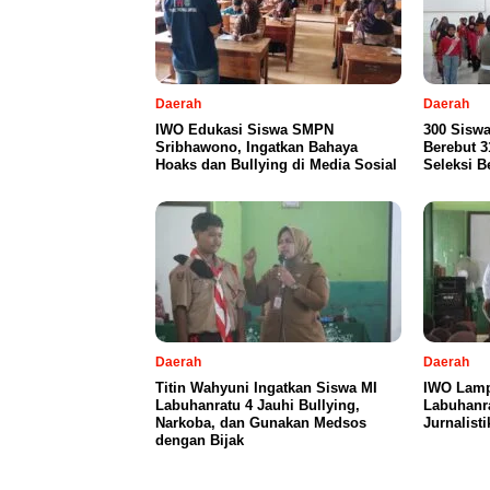
Daerah
Daerah
IWO Edukasi Siswa SMPN
300 Sisw
Sribhawono, Ingatkan Bahaya
Berebut 31
Hoaks dan Bullying di Media Sosial
Seleksi B
Daerah
Daerah
Titin Wahyuni Ingatkan Siswa MI
IWO Lamp
Labuhanratu 4 Jauhi Bullying,
Labuhanra
Narkoba, dan Gunakan Medsos
Jurnalisti
dengan Bijak