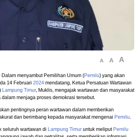
A
A
A
 Dalam menyambut Pemilihan Umum (
Pemilu
) yang akan
da 14 Februari
2024
mendatang, Ketua Persatuan Wartawan
)
Lampung Timur
, Muklis, mengajak wartawan dan masyarakat
ta dalam menjaga proses demokrasi tersebut.
skan pentingnya peran wartawan dalam memberikan
 akurat dan berimbang kepada masyarakat mengenai
Pemilu
.
 seluruh wartawan di
Lampung Timur
untuk meliput
Pemilu
anggung jawab dan netralitas, serta memberikan informasi