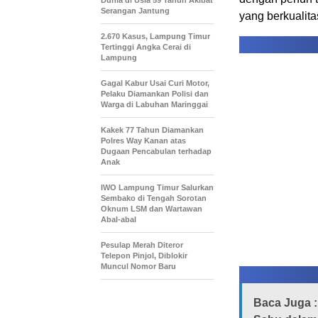
Dunia di Usia 59 Tahun Akibat
Serangan Jantung
yang berkualit
2.670 Kasus, Lampung Timur
Tertinggi Angka Cerai di
Lampung
Gagal Kabur Usai Curi Motor,
Pelaku Diamankan Polisi dan
Warga di Labuhan Maringgai
Kakek 77 Tahun Diamankan
Polres Way Kanan atas
Dugaan Pencabulan terhadap
Anak
IWO Lampung Timur Salurkan
Sembako di Tengah Sorotan
Oknum LSM dan Wartawan
Abal-abal
Pesulap Merah Diteror
Telepon Pinjol, Diblokir
Muncul Nomor Baru
Baca Juga :