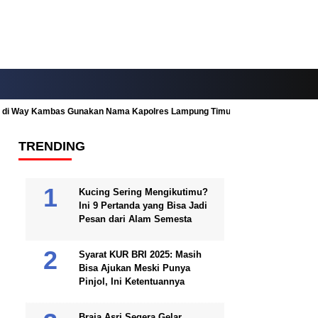
ah di Way Kambas Gunakan Nama Kapolres Lampung Timur
Fitur Nearby
TRENDING
Kucing Sering Mengikutimu?
Ini 9 Pertanda yang Bisa Jadi
Pesan dari Alam Semesta
Syarat KUR BRI 2025: Masih
Bisa Ajukan Meski Punya
Pinjol, Ini Ketentuannya
Braja Asri Segera Gelar