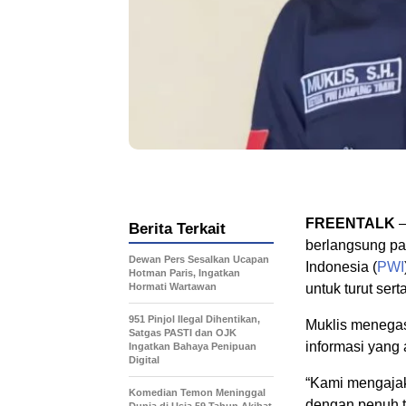
FREENTALK
–
Berita Terkait
berlangsung pa
Dewan Pers Sesalkan Ucapan
Indonesia (
PWI
Hotman Paris, Ingatkan
Hormati Wartawan
untuk turut ser
951 Pinjol Ilegal Dihentikan,
Muklis menega
Satgas PASTI dan OJK
informasi yang
Ingatkan Bahaya Penipuan
Digital
“Kami mengajak
Komedian Temon Meninggal
dengan penuh t