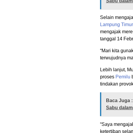
Sabu dalam
Selain mengaja
Lampung Timur
mengajak merek
tanggal 14 Feb
“Mari kita guna
terwujudnya ma
Lebih lanjut, 
proses
Pemilu
b
tindakan provok
Baca Juga :
Sabu dalam
“Saya mengaja
ketertiban sel