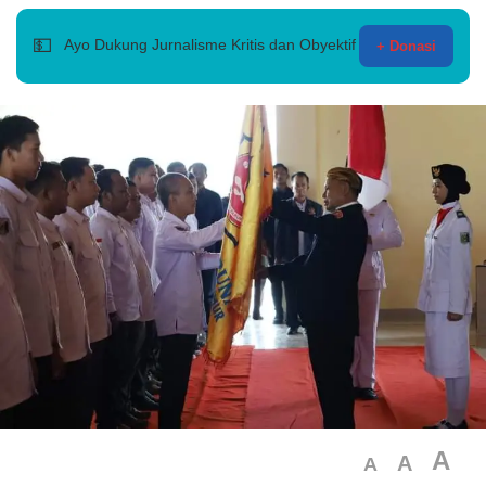
💵
Ayo Dukung Jurnalisme Kritis dan Obyektif
+ Donasi
A
A
A