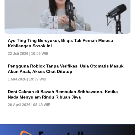
Ayu Ting Ting Bersyukur, Bilqis Tak Pernah Merasa
Kehilangan Sosok Ini
22 Juli 2026 | 10:09 WIB
Pengguna Roblox Tanpa Verifikasi Usia Otomatis Masuk
Akun Anak, Akses Chat Ditutup
1 Mei 2026 | 19:39 WIB
Deni Caknan di Bawah Rembulan Sribhawono: Ketika
Nada Menyulam Rindu Ribuan Jiwa
26 April 2026 | 08:49 WIB
PETIR800 LOGIN
PETIR800
Baccarat Dan Evolusi Game Meja Digital Mode