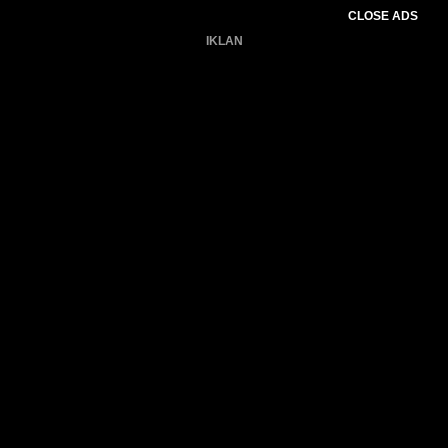
CLOSE ADS
IKLAN
Belum ada produk.
Gagal memuat data cuaca.