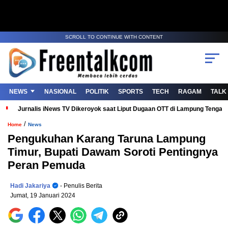
SCROLL TO CONTINUE WITH CONTENT
NEWS
NASIONAL
POLITIK
SPORTS
TECH
RAGAM
TALK
Jurnalis iNews TV Dikeroyok saat Liput Dugaan OTT di Lampung Tenga
/
Home
News
Pengukuhan Karang Taruna Lampung
Timur, Bupati Dawam Soroti Pentingnya
Peran Pemuda
Hadi Jakariya
- Penulis Berita
Jumat, 19 Januari 2024