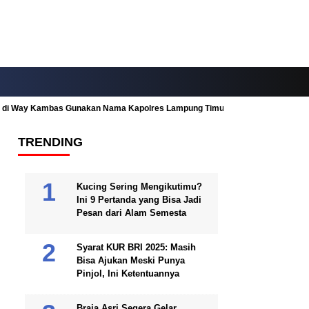
ah di Way Kambas Gunakan Nama Kapolres Lampung Timur
Fitur Nearby
TRENDING
Kucing Sering Mengikutimu?
Ini 9 Pertanda yang Bisa Jadi
Pesan dari Alam Semesta
Syarat KUR BRI 2025: Masih
Bisa Ajukan Meski Punya
Pinjol, Ini Ketentuannya
Braja Asri Segera Gelar