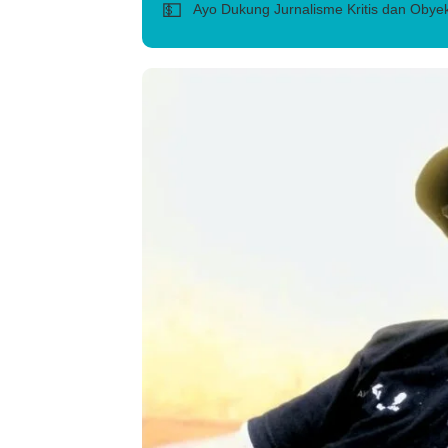
💵
Ayo Dukung Jurnalisme Kritis dan Obyek