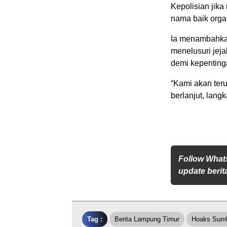
Kepolisian jik
nama baik organ
Ia menambahkan
menelusuri jej
demi kepentinga
“Kami akan ter
berlanjut, lan
Follow What
update berita
Tag :
Berita Lampung Timur
Hoaks Sum