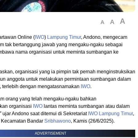
A
A
A
artawan Online (
IWO
)
Lampung Timur
, Andono, mengecam
um tak bertanggung jawab yang mengaku-ngaku sebagai
embawa nama organisasi untuk meminta sumbangan ke
.
kan, organisasi yang ia pimpin tak pernah menginstruksikan
pun anggota untuk melakukan permintaan sumbangan dalam
n, terlebih dengan mengatasnamakan
IWO
.
m orang yang telah mengaku-ngaku bahkan
an organisasi
IWO
lantas meminta sumbangan atau dalam
 ujar Andono saat ditemui di Sekretariat
IWO
Lampung Timur
,
i, Kecamatan Bandar
Sribhawono
, Kamis (26/6/2025).
ADVERTISEMENT