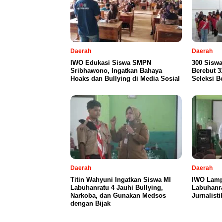
Daerah
Daerah
IWO Edukasi Siswa SMPN
300 Sisw
Sribhawono, Ingatkan Bahaya
Berebut 31
Hoaks dan Bullying di Media Sosial
Seleksi B
Daerah
Daerah
Titin Wahyuni Ingatkan Siswa MI
IWO Lamp
Labuhanratu 4 Jauhi Bullying,
Labuhanra
Narkoba, dan Gunakan Medsos
Jurnalisti
dengan Bijak