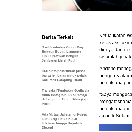
Ketua Ikatan W
Berita Terkait
keras aksi okn
Soal Jembatan Viral di Way
dirinya dan m
Bungur, Bupati Lampung
Timur Pastikan Bangun
sejumlah pihak
Jembatan Merah Putih
Andono menegas
HMI pinta pemerintah pusat
pengurus atau
bantu jembatan untuk pelajar
Kali Pasir Lampung Timur
bentuk apa pu
Transaksi Tembakau Gorila via
“Saya mengeca
Akun Instagram, Dua Remaja
di Lampung Timur Ditangkap
mengatasnamak
Polisi
bentuk apapun,”
Ada Mutasi Jabatan di Polres
Jalan Ir Sutam
Lampung Timur, Kasat
Intelkam hingga Kapolsek
Diganti