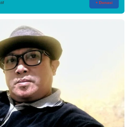
tif
+ Donasi