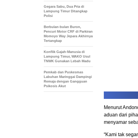
Gegara Sabu, Dua Pria di
Lampung Timur Ditangkap
Polisi
Berbulan-bulan Buron,
Pencuri Motor CRF di Parkiran
Momoyo Way Jepara Akhirnya
Tertangkap
Konflik Gajah-Manusia di
Lampung Timur, WAKO Usul
TNWK Gunakan Lebah Madu
Pemkab dan Puskesmas
Labuhan Maringgai Dampingi
Remaja dengan Gangguan
Psikosis Akut
Menurut Andono,
aduan dari pih
menyamar sebag
“Kami tak sega