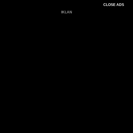
CLOSE ADS
IKLAN
Belum ada produk.
Gagal memuat data cuaca.