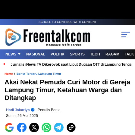
SCROLL TO CONTINUE WITH CONTENT
NEWS
NASIONAL
POLITIK
SPORTS
TECH
RAGAM
TALK
Jurnalis iNews TV Dikeroyok saat Liput Dugaan OTT di Lampung Tenga
/
Home
Berita Terbaru Lampung Timur
Aksi Nekat Pemuda Curi Motor di Gereja
Lampung Timur, Ketahuan Warga dan
Ditangkap
Hadi Jakariya
- Penulis Berita
Senin, 26 Mei 2025