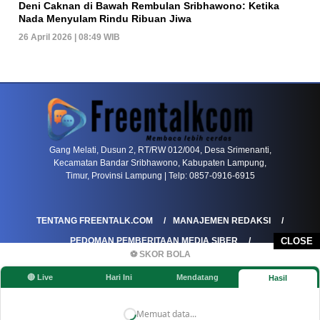
Deni Caknan di Bawah Rembulan Sribhawono: Ketika
Nada Menyulam Rindu Ribuan Jiwa
26 April 2026 | 08:49 WIB
PETIR800 LOGIN
PETIR800
Baccarat Dan Evolusi Game Meja Digital Mode
Gang Melati, Dusun 2, RT/RW 012/004, Desa Srimenanti,
Kecamatan Bandar Sribhawono, Kabupaten Lampung,
Timur, Provinsi Lampung | Telp: 0857-0916-6915
TENTANG FREENTALK.COM
MANAJEMEN REDAKSI
CLOSE
PEDOMAN PEMBERITAAN MEDIA SIBER
⚽ SKOR BOLA
PEDOMAN PEMBERITAAN RAMAH ANAK
🔴 Live
Hari Ini
Mendatang
Hasil
KOREKSI & KLARIFIKASI
KEBIJAKAN IKLAN / ADVERTORIAL
KEBIJAKAN PRIVASI
DISCLAIMER
Memuat data...