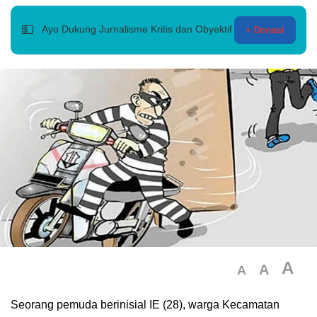
💵
Ayo Dukung Jurnalisme Kritis dan Obyektif
+ Donasi
A
A
A
Seorang pemuda berinisial IE (28), warga Kecamatan