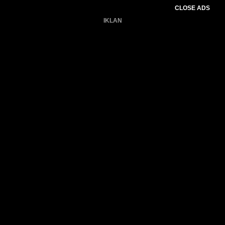
CLOSE ADS
IKLAN
Belum ada produk.
Gagal memuat data cuaca.