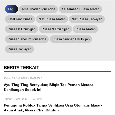
Tag :
Amal Ibadah Idul Adha
Keutamaan Puasa Arafah
Lafal Niat Puasa
Niat Puasa Arafah
Niat Puasa Tarwiyah
Puasa 8 Dzulhijjah
Puasa 9 Dzulhijjah
Puasa Arafah
Puasa Sebelum Idul Adha
Puasa Sunnah Dzulhijjah
Puasa Tarwiyah
BERITA TERKAIT
Rabu, 22 Juli 2026 - 10:09 WIB
Ayu Ting Ting Bersyukur, Bilqis Tak Pernah Merasa
Kehilangan Sosok Ini
Jumat, 1 Mei 2026 - 19:39 WIB
Pengguna Roblox Tanpa Verifikasi Usia Otomatis Masuk
Akun Anak, Akses Chat Ditutup