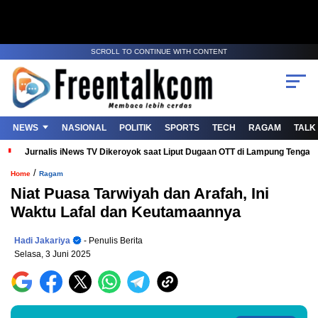
SCROLL TO CONTINUE WITH CONTENT
NEWS
NASIONAL
POLITIK
SPORTS
TECH
RAGAM
TALK
Jurnalis iNews TV Dikeroyok saat Liput Dugaan OTT di Lampung Tenga
/
Home
Ragam
Niat Puasa Tarwiyah dan Arafah, Ini
Waktu Lafal dan Keutamaannya
Hadi Jakariya
- Penulis Berita
Selasa, 3 Juni 2025