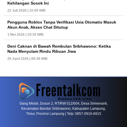
Kehilangan Sosok Ini
22 Juli 2026 | 10:09 WIB
Pengguna Roblox Tanpa Verifikasi Usia Otomatis Masuk
Akun Anak, Akses Chat Ditutup
1 Mei 2026 | 19:39 WIB
Deni Caknan di Bawah Rembulan Sribhawono: Ketika
Nada Menyulam Rindu Ribuan Jiwa
26 April 2026 | 08:49 WIB
PETIR800 LOGIN
PETIR800
Mengapa Blackjack Masih Menjadi Pilihan Favo
Gang Melati, Dusun 2, RT/RW 012/004, Desa Srimenanti,
Kecamatan Bandar Sribhawono, Kabupaten Lampung,
Timur, Provinsi Lampung | Telp: 0857-0916-6915