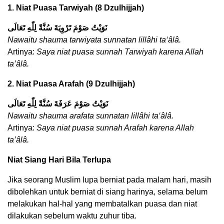
1. Niat Puasa Tarwiyah (8 Dzulhijjah)
نَوَيْتُ صَوْمَ تَرْوِيَةَ سُنَّةً لِلّٰهِ تَعَالَى
Nawaitu shauma tarwiyata sunnatan lillâhi ta‘âlâ.
Artinya:
Saya niat puasa sunnah Tarwiyah karena Allah
ta’âlâ.
2. Niat Puasa Arafah (9 Dzulhijjah)
نَوَيْتُ صَوْمَ عَرَفَةَ سُنَّةً لِلّٰهِ تَعَالَى
Nawaitu shauma arafata sunnatan lillâhi ta‘âlâ.
Artinya:
Saya niat puasa sunnah Arafah karena Allah
ta’âlâ.
Niat Siang Hari Bila Terlupa
Jika seorang Muslim lupa berniat pada malam hari, masih
dibolehkan untuk berniat di siang harinya, selama belum
melakukan hal-hal yang membatalkan puasa dan niat
dilakukan sebelum waktu zuhur tiba.