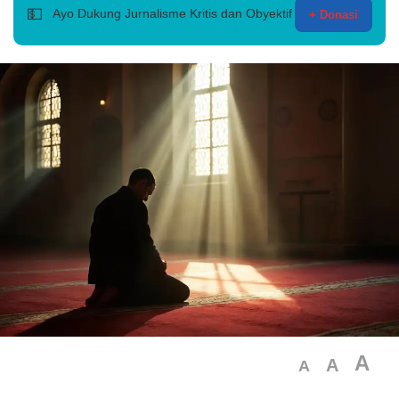
💵
Ayo Dukung Jurnalisme Kritis dan Obyektif
+ Donasi
A
A
A