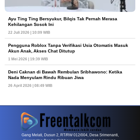
Ayu Ting Ting Bersyukur, Bilqis Tak Pernah Merasa
Kehilangan Sosok Ini
22 Juli 2026 | 10:09 WIB
Pengguna Roblox Tanpa Verifikasi Usia Otomatis Masuk
Akun Anak, Akses Chat Ditutup
1 Mei 2026 | 19:39 WIB
Deni Caknan di Bawah Rembulan Sribhawono: Ketika
Nada Menyulam Rindu Ribuan Jiwa
26 April 2026 | 08:49 WIB
PETIR800 LOGIN
PETIR800
Tren Mobile Entertainment Terus Mendorong M
Gang Melati, Dusun 2, RT/RW 012/004, Desa Srimenanti,