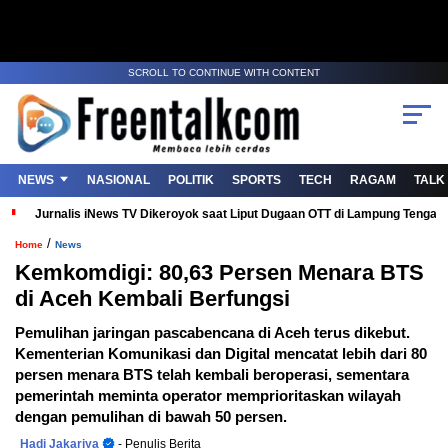
SCROLL TO CONTINUE WITH CONTENT
NEWS
NASIONAL
POLITIK
SPORTS
TECH
RAGAM
TALK
Jurnalis iNews TV Dikeroyok saat Liput Dugaan OTT di Lampung Tenga
/
Home
News
Kemkomdigi: 80,63 Persen Menara BTS
di Aceh Kembali Berfungsi
Pemulihan jaringan pascabencana di Aceh terus dikebut.
Kementerian Komunikasi dan Digital mencatat lebih dari 80
persen menara BTS telah kembali beroperasi, sementara
pemerintah meminta operator memprioritaskan wilayah
dengan pemulihan di bawah 50 persen.
Hadi Jakariya
- Penulis Berita