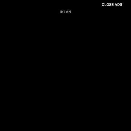
CLOSE ADS
IKLAN
Belum ada produk.
Gagal memuat data cuaca.