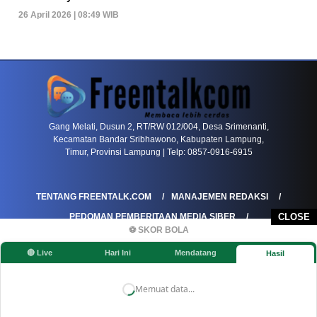
26 April 2026 | 08:49 WIB
PETIR800 LOGIN
PETIR800
Baccarat Dan Evolusi Game Meja Digital Mode
Gang Melati, Dusun 2, RT/RW 012/004, Desa Srimenanti,
Kecamatan Bandar Sribhawono, Kabupaten Lampung,
Timur, Provinsi Lampung | Telp: 0857-0916-6915
TENTANG FREENTALK.COM
MANAJEMEN REDAKSI
CLOSE
PEDOMAN PEMBERITAAN MEDIA SIBER
⚽ SKOR BOLA
PEDOMAN PEMBERITAAN RAMAH ANAK
🔴 Live
Hari Ini
Mendatang
Hasil
KOREKSI & KLARIFIKASI
KEBIJAKAN IKLAN / ADVERTORIAL
KEBIJAKAN PRIVASI
DISCLAIMER
Memuat data...
©FREENTALK.COM