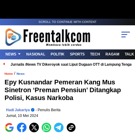
SCROLL TO CONTINUE WITH CONTENT
NEWS
NASIONAL
POLITIK
SPORTS
TECH
RAGAM
TALK
Jurnalis iNews TV Dikeroyok saat Liput Dugaan OTT di Lampung Tenga
/
Home
News
Epy Kusnandar Pemeran Kang Mus
Sinetron ‘Preman Pensiun’ Ditangkap
Polisi, Kasus Narkoba
Hadi Jakariya
- Penulis Berita
Jumat, 10 Mei 2024