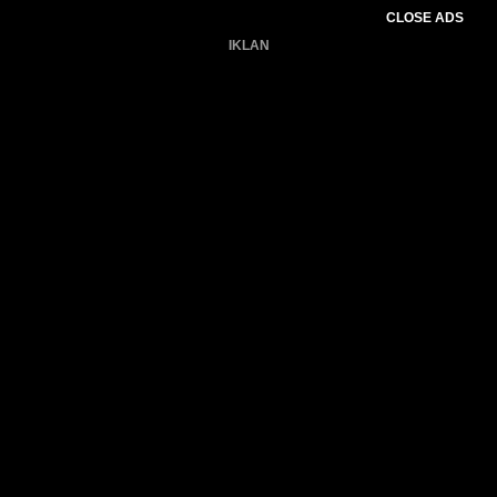
CLOSE ADS
IKLAN
Belum ada produk.
Gagal memuat data cuaca.