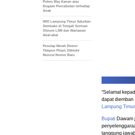
Polres Way Kanan atas
Dugaan Pencabulan terhadap
Anak
IWO Lampung Timur Salurkan
Sembako di Tengah Sorotan
Oknum LSM dan Wartawan
Abal-abal
Pesulap Merah Diteror
Telepon Pinjol, Diblokir
Muncul Nomor Baru
“Selamat kepa
dapat diemban 
Lampung Timur
Bupati
Dawam ju
penyelenggara
tanggung jawab