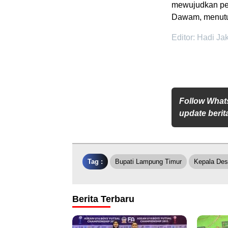
mewujudkan pe
Dawam, menutu
Editor: Hadi Ja
Follow What
update berita
Tag :
Bupati Lampung Timur
Kepala De
Berita Terbaru