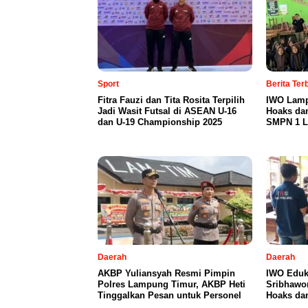
Sport
Berita Te
Fitra Fauzi dan Tita Rosita Terpilih
IWO Lamp
Jadi Wasit Futsal di ASEAN U-16
Hoaks da
dan U-19 Championship 2025
SMPN 1 L
Daerah
Daerah
AKBP Yuliansyah Resmi Pimpin
IWO Eduk
Polres Lampung Timur, AKBP Heti
Sribhawo
Tinggalkan Pesan untuk Personel
Hoaks dan