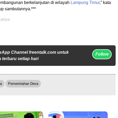
mbangunan berkelanjutan di wilayah
Lampung Timur
,” kata
p sambutannya.***
kariya
sApp Channel freentalk.com untuk
Follow
 terbaru setiap hari
sa
Pemerintahan Desa