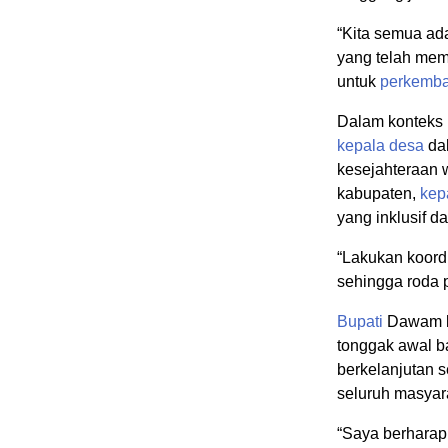
“Kita semua ad
yang telah me
untuk
perkemb
Dalam konteks
kepala desa
dal
kesejahteraan 
kabupaten,
kep
yang inklusif d
“Lakukan koord
sehingga roda 
Bupati
Dawam b
tonggak awal b
berkelanjutan s
seluruh masyar
“Saya berhara