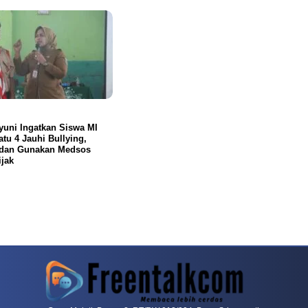
yuni Ingatkan Siswa MI
tu 4 Jauhi Bullying,
 dan Gunakan Medsos
jak
rit Pecinta Game Meja
Baccarat Kembali Menjadi Topik Menarik Di Komunita