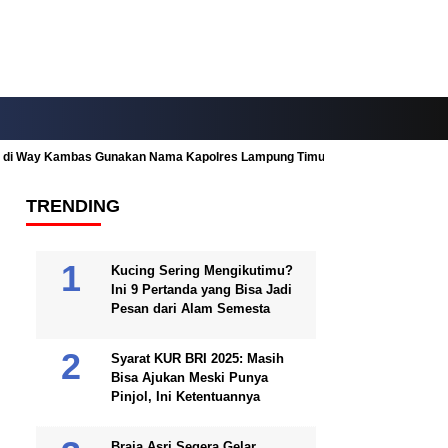
ah di Way Kambas Gunakan Nama Kapolres Lampung Timur
Fitur Nearby
TRENDING
Kucing Sering Mengikutimu?
Ini 9 Pertanda yang Bisa Jadi
Pesan dari Alam Semesta
Syarat KUR BRI 2025: Masih
Bisa Ajukan Meski Punya
Pinjol, Ini Ketentuannya
Braja Asri Segera Gelar