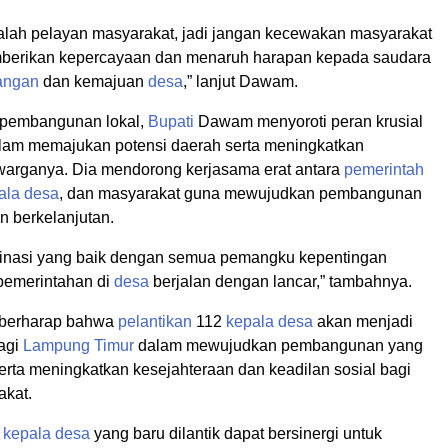
alah pelayan masyarakat, jadi jangan kecewakan masyarakat
mberikan kepercayaan dan menaruh harapan kepada saudara
angan
dan kemajuan
desa
,” lanjut Dawam.
 pembangunan lokal,
Bupati
Dawam menyoroti peran krusial
am memajukan potensi daerah serta meningkatkan
warganya. Dia mendorong kerjasama erat antara
pemerintah
ala desa
, dan masyarakat guna mewujudkan pembangunan
an berkelanjutan.
inasi yang baik dengan semua pemangku kepentingan
pemerintahan di
desa
berjalan dengan lancar,” tambahnya.
erharap bahwa
pelantikan
112
kepala desa
akan menjadi
agi
Lampung Timur
dalam mewujudkan pembangunan yang
erta meningkatkan kesejahteraan dan keadilan sosial bagi
akat.
p
kepala desa
yang baru dilantik dapat bersinergi untuk