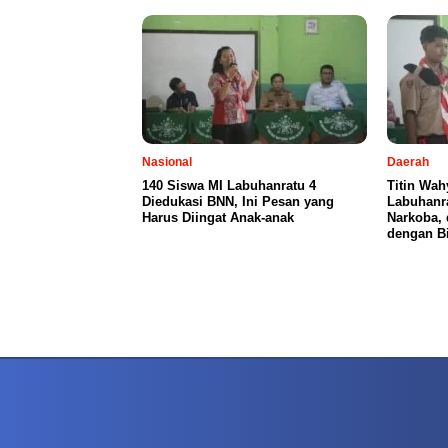
Nasional
Daerah
140 Siswa MI Labuhanratu 4
Titin Wah
Diedukasi BNN, Ini Pesan yang
Labuhanra
Harus Diingat Anak-anak
Narkoba,
dengan Bi
PETIR800 LOGIN
PETIR800
Mengapa Blackjack Masih Menjadi Pilihan Favo