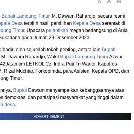
A
A
A
–
Bupati
Lampung Timur
, M. Dawam Rahardjo, secara resmi
pala Desa
terpilih hasil pemilihan
Kepala Desa
serentak di
pung Timur
. Upacara
pelantikan
megah berlangsung di Aula
 Sukadana pada Jumat, 29 Desember 2023.
dihadiri oleh sejumlah tokoh penting, antara lain
Bupati
M. Dawam Rahardjo, Wakil
Bupati
Lampung Timur
Azwar
429/Lamtim LETKOL Czi Indra Puji Tri Wanto, Kapolres
 Rizal Muchtar, Forkopimda, para Asisten, Kepala OPD, dan
ung Timur.
annya,
Bupati
Dawam menyampaikan kebanggaannya atas
s demokrasi dan partisipasi masyarakat yang tinggi dalam
la desa
.
ADVERTISEMENT