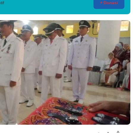
tif
+ Donasi