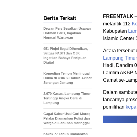
FREENTALK
Berita Terkait
melantik 112
Ke
Dewan Pers Sesalkan Ucapan
Kabupaten
Lam
Hotman Paris, Ingatkan
Hormati Wartawan
Islamic Center
951 Pinjol Ilegal Dihentikan,
Acara tersebut 
Satgas PASTI dan OJK
Lampung Timur
Ingatkan Bahaya Penipuan
Digital
Hadi, Dandim 0
Lamtim AKBP M.
Komedian Temon Meninggal
Dunia di Usia 59 Tahun Akibat
Camat se-Lamp
Serangan Jantung
Dalam sambut
2.670 Kasus, Lampung Timur
Tertinggi Angka Cerai di
lancarnya prose
Lampung
pemilihan
kepa
Gagal Kabur Usai Curi Motor,
Pelaku Diamankan Polisi dan
Warga di Labuhan Maringgai
Kakek 77 Tahun Diamankan