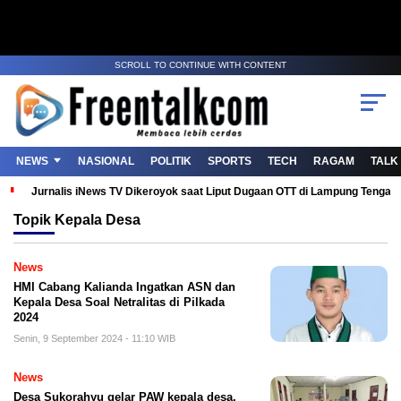
SCROLL TO CONTINUE WITH CONTENT
NEWS
NASIONAL
POLITIK
SPORTS
TECH
RAGAM
TALK
Jurnalis iNews TV Dikeroyok saat Liput Dugaan OTT di Lampung Tenga
Topik
Kepala Desa
News
HMI Cabang Kalianda Ingatkan ASN dan
Kepala Desa Soal Netralitas di Pilkada
2024
Senin, 9 September 2024 - 11:10 WIB
News
Desa Sukorahyu gelar PAW kepala desa,