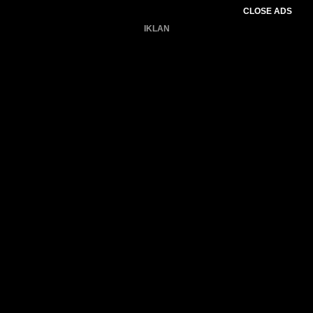
CLOSE ADS
IKLAN
Belum ada produk.
Gagal memuat data cuaca.