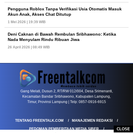
Pengguna Roblox Tanpa Verifikasi Usia Otomatis Masuk
Akun Anak, Akses Chat Ditutup
1 Mei 2026 | 19:39 WIB
Deni Caknan di Bawah Rembulan Sribhawono: Ketika
Nada Menyulam Rindu Ribuan Jiwa
26 April 2026 | 08:49 WIB
PETIR800 LOGIN
PETIR800
Tren Mobile Entertainment Terus Mendorong M
Gang Melati, Dusun 2, RT/RW 012/004, Desa Srimenanti,
Kecamatan Bandar Sribhawono, Kabupaten Lampung,
Timur, Provinsi Lampung | Telp: 0857-0916-6915
TENTANG FREENTALK.COM
MANAJEMEN REDAKSI
PEDOMAN PEMBERITAAN MEDIA SIBER
CLOSE