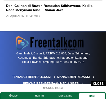
Deni Caknan di Bawah Rembulan Sribhawono: Ketika
Nada Menyulam Rindu Ribuan Jiwa
26 April 2026 | 08:49 WIB
PETIR800 LOGIN
PETIR800
Tren Mobile Entertainment Terus Mendorong M
Gang Melati, Dusun 2, RT/RW 012/004, Desa Srimenanti,
Kecamatan Bandar Sribhawono, Kabupaten Lampung,
Timur, Provinsi Lampung | Telp: 0857-0916-6915
TENTANG FREENTALK.COM
MANAJEMEN REDAKSI
CLOSE
PEDOMAN PEMBERITAAN MEDIA SIBER
⚽ SKOR BOLA
PEDOMAN PEMBERITAAN RAMAH ANAK
🔴 Live
Hari Ini
Mendatang
Hasil
KOREKSI & KLARIFIKASI
KEBIJAKAN IKLAN / ADVERTORIAL
KEBIJAKAN PRIVASI
DISCLAIMER