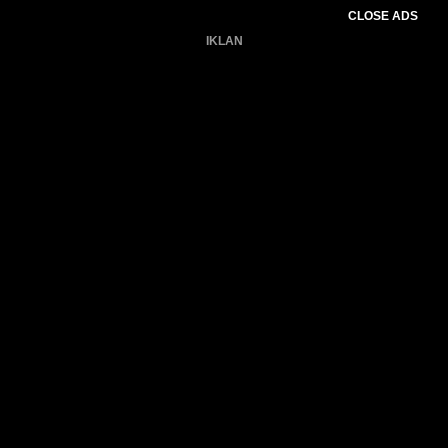
CLOSE ADS
IKLAN
Belum ada produk.
Gagal memuat data cuaca.