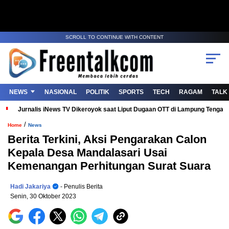
SCROLL TO CONTINUE WITH CONTENT
NEWS
NASIONAL
POLITIK
SPORTS
TECH
RAGAM
TALK
Jurnalis iNews TV Dikeroyok saat Liput Dugaan OTT di Lampung Tenga
/
Home
News
Berita Terkini, Aksi Pengarakan Calon
Kepala Desa Mandalasari Usai
Kemenangan Perhitungan Surat Suara
Hadi Jakariya
- Penulis Berita
Senin, 30 Oktober 2023