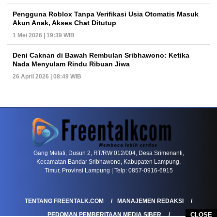
Pengguna Roblox Tanpa Verifikasi Usia Otomatis Masuk
Akun Anak, Akses Chat Ditutup
1 Mei 2026 | 19:39 WIB
Deni Caknan di Bawah Rembulan Sribhawono: Ketika
Nada Menyulam Rindu Ribuan Jiwa
26 April 2026 | 08:49 WIB
PETIR800 LOGIN
PETIR800
Tren Mobile Entertainment Terus Mendorong M
Gang Melati, Dusun 2, RT/RW 012/004, Desa Srimenanti,
Kecamatan Bandar Sribhawono, Kabupaten Lampung,
Timur, Provinsi Lampung | Telp: 0857-0916-6915
TENTANG FREENTALK.COM
MANAJEMEN REDAKSI
CLOSE
PEDOMAN PEMBERITAAN MEDIA SIBER