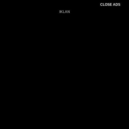
CLOSE ADS
IKLAN
Belum ada produk.
Gagal memuat data cuaca.