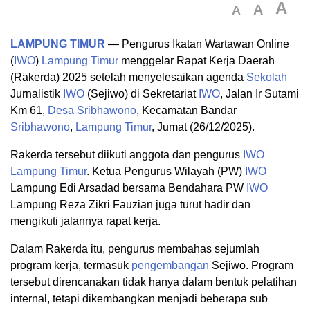
A
A
A
LAMPUNG TIMUR
— Pengurus Ikatan Wartawan Online
(
IWO
)
Lampung Timur
menggelar Rapat Kerja Daerah
(Rakerda) 2025 setelah menyelesaikan agenda
Sekolah
Jurnalistik
IWO
(Sejiwo) di Sekretariat
IWO
, Jalan Ir Sutami
Km 61,
Desa
Sribhawono
, Kecamatan Bandar
Sribhawono
,
Lampung Timur
, Jumat (26/12/2025).
Rakerda tersebut diikuti anggota dan pengurus
IWO
Lampung Timur
. Ketua Pengurus Wilayah (PW)
IWO
Lampung Edi Arsadad bersama Bendahara PW
IWO
Lampung Reza Zikri Fauzian juga turut hadir dan
mengikuti jalannya rapat kerja.
Dalam Rakerda itu, pengurus membahas sejumlah
program kerja, termasuk
pengembangan
Sejiwo. Program
tersebut direncanakan tidak hanya dalam bentuk pelatihan
internal, tetapi dikembangkan menjadi beberapa sub