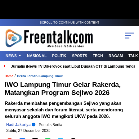
SCROLL TO CONTINUE WITH CONTENT
NEWS
NASIONAL
POLITIK
SPORTS
TECH
RAGAM
TALK
Jurnalis iNews TV Dikeroyok saat Liput Dugaan OTT di Lampung Tenga
/
Home
Berita Terbaru Lampung Timur
IWO Lampung Timur Gelar Rakerda,
Matangkan Program Sejiwo 2026
Rakerda membahas pengembangan Sejiwo yang akan
menyasar sekolah dan forum literasi, serta mendorong
seluruh anggota IWO mengikuti UKW pada 2026.
Hadi Jakariya
- Penulis Berita
Sabtu, 27 Desember 2025