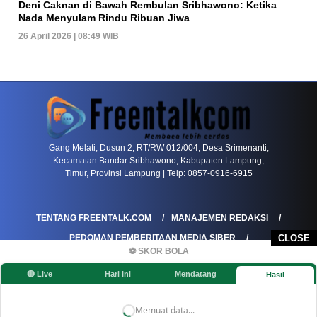
Deni Caknan di Bawah Rembulan Sribhawono: Ketika
Nada Menyulam Rindu Ribuan Jiwa
26 April 2026 | 08:49 WIB
PETIR800 LOGIN
PETIR800
Baccarat Dan Evolusi Game Meja Digital Mode
Gang Melati, Dusun 2, RT/RW 012/004, Desa Srimenanti,
Kecamatan Bandar Sribhawono, Kabupaten Lampung,
Timur, Provinsi Lampung | Telp: 0857-0916-6915
TENTANG FREENTALK.COM
MANAJEMEN REDAKSI
PEDOMAN PEMBERITAAN MEDIA SIBER
CLOSE
⚽ SKOR BOLA
PEDOMAN PEMBERITAAN RAMAH ANAK
🔴 Live
Hari Ini
Mendatang
Hasil
KOREKSI & KLARIFIKASI
KEBIJAKAN IKLAN / ADVERTORIAL
KEBIJAKAN PRIVASI
DISCLAIMER
Memuat data...