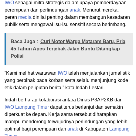
IWO
sebagai mitra strategis dalam upaya pemberdayaan
perempuan dan perlindungan
anak
. Menurut mereka,
peran
media
dinilai penting dalam membangun kesadaran
publik serta mengawal isu-isu sensitif secara berimbang.
Baca Juga :
Curi Motor Warga Mataram Baru, Pria
45 Tahun Apes Terjebak Jalan Buntu Ditangkap
Polisi
“Kami melihat wartawan
IWO
telah menjalankan jurnalistik
yang berpihak pada korban serta selalu menjunjung kode
etik dalam peliputan berita,” kata Indah Lestari.
Indah berharap kolaborasi antara Dinas P3AP2KB dan
IWO
Lampung Timur
dapat terus berlanjut dan semakin
diperkuat ke depan. Kerja sama tersebut diharapkan
mampu mendorong terwujudnya perlindungan yang lebih
optimal bagi perempuan dan
anak
di Kabupaten
Lampung