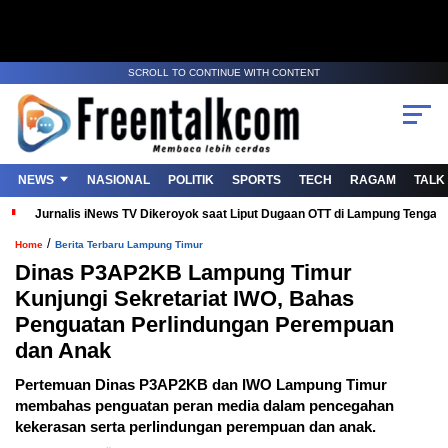
SCROLL TO CONTINUE WITH CONTENT
NEWS
NASIONAL
POLITIK
SPORTS
TECH
RAGAM
TALK
Jurnalis iNews TV Dikeroyok saat Liput Dugaan OTT di Lampung Tenga
/
Home
Berita Terbaru Lampung Timur
Dinas P3AP2KB Lampung Timur
Kunjungi Sekretariat IWO, Bahas
Penguatan Perlindungan Perempuan
dan Anak
Pertemuan Dinas P3AP2KB dan IWO Lampung Timur
membahas penguatan peran media dalam pencegahan
kekerasan serta perlindungan perempuan dan anak.