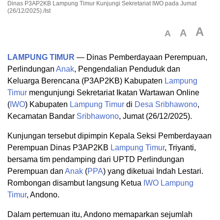
Dinas P3AP2KB Lampung Timur Kunjungi Sekretariat IWO pada Jumat
(26/12/2025)./Ist
A
A
A
LAMPUNG TIMUR
— Dinas Pemberdayaan Perempuan,
Perlindungan
Anak
, Pengendalian Penduduk dan
Keluarga Berencana (P3AP2KB) Kabupaten
Lampung
Timur
mengunjungi Sekretariat Ikatan Wartawan Online
(
IWO
) Kabupaten
Lampung Timur
di
Desa
Sribhawono
,
Kecamatan Bandar
Sribhawono
, Jumat (26/12/2025).
Kunjungan tersebut dipimpin Kepala Seksi Pemberdayaan
Perempuan Dinas P3AP2KB
Lampung Timur
, Triyanti,
bersama tim pendamping dari UPTD Perlindungan
Perempuan dan
Anak
(
PPA
) yang diketuai Indah Lestari.
Rombongan disambut langsung Ketua
IWO
Lampung
Timur
, Andono.
Dalam pertemuan itu, Andono memaparkan sejumlah