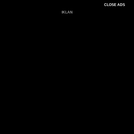
CLOSE ADS
IKLAN
Belum ada produk.
Gagal memuat data cuaca.