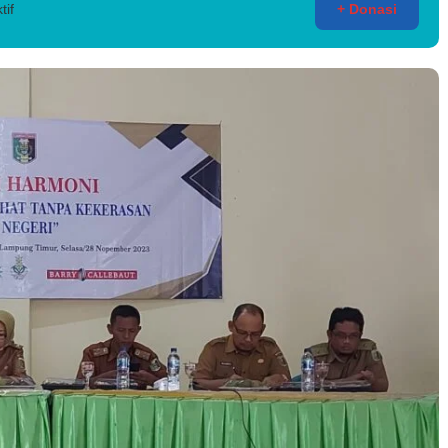
tif
+ Donasi