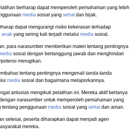
elatihan berharap dapat memperoleh pemahaman yang lebih
penggunaan
media
sosial yang
sehat
dan bijak.
rharap dapat mengurangi risiko kekerasan terhadap
n
anak
yang sering kali terjadi melalui
media
sosial.
an, para narasumber memberikan materi tentang pentingnya
media
sosial dengan bertanggung jawab dan menghindari
rpotensi merugikan.
mbahas tentang pentingnya mengenali tanda-tanda
lui
media
sosial dan bagaimana melaporkannya.
ngat antusias mengikuti pelatihan ini. Mereka aktif bertanya
i dengan narasumber untuk memperoleh pemahaman yang
m tentang penggunaan
media
sosial yang
sehat
dan aman.
an selesai, peserta diharapkan dapat menjadi agen
asyarakat mereka.