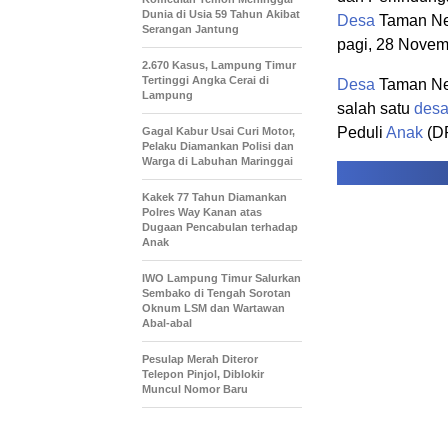
Dunia di Usia 59 Tahun Akibat
Desa
Taman Ne
Serangan Jantung
pagi, 28 Novem
2.670 Kasus, Lampung Timur
Tertinggi Angka Cerai di
Desa
Taman Neg
Lampung
salah satu
des
Peduli
Anak
(DR
Gagal Kabur Usai Curi Motor,
Pelaku Diamankan Polisi dan
Warga di Labuhan Maringgai
Kakek 77 Tahun Diamankan
Polres Way Kanan atas
Dugaan Pencabulan terhadap
Anak
IWO Lampung Timur Salurkan
Sembako di Tengah Sorotan
Oknum LSM dan Wartawan
Abal-abal
Pesulap Merah Diteror
Telepon Pinjol, Diblokir
Muncul Nomor Baru