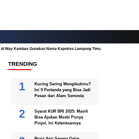
ah di Way Kambas Gunakan Nama Kapolres Lampung Timur
Fitur Nearby
TRENDING
Kucing Sering Mengikutimu?
Ini 9 Pertanda yang Bisa Jadi
Pesan dari Alam Semesta
Syarat KUR BRI 2025: Masih
Bisa Ajukan Meski Punya
Pinjol, Ini Ketentuannya
Braja Asri Segera Gelar