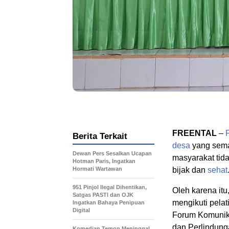
FREENTAL
–
Berita Terkait
desa
yang sema
Dewan Pers Sesalkan Ucapan
masyarakat ti
Hotman Paris, Ingatkan
Hormati Wartawan
bijak dan
sehat
951 Pinjol Ilegal Dihentikan,
Oleh karena it
Satgas PASTI dan OJK
mengikuti pela
Ingatkan Bahaya Penipuan
Digital
Forum Komunik
dan Perlindun
Komedian Temon Meninggal