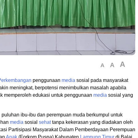
A
A
A
Perkembangan
penggunaan
media
sosial pada masyarakat
kin meningkat, berpotensi menimbulkan masalah apabila
dak memperoleh edukasi untuk penggunaan
media
sosial yang
.
u, puluhan ibu-ibu dan perempuan muda berkumpul untuk
tihan
media
sosial
sehat
tanpa kekerasan yang diadakan oleh
asi Partisipasi Masyarakat Dalam Pemberdayaan Perempuan
gan
Anak
(Forkom Puspa) Kabupaten
Lampung Timur
di Balai