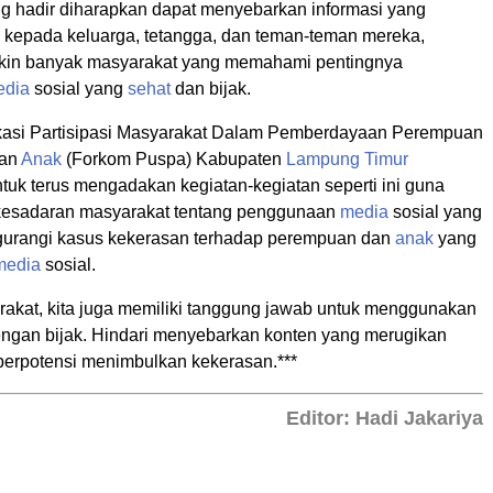
g hadir diharapkan dapat menyebarkan informasi yang
 kepada keluarga, tetangga, dan teman-teman mereka,
kin banyak masyarakat yang memahami pentingnya
edia
sosial yang
sehat
dan bijak.
asi Partisipasi Masyarakat Dalam Pemberdayaan Perempuan
gan
Anak
(Forkom Puspa) Kabupaten
Lampung Timur
tuk terus mengadakan kegiatan-kegiatan seperti ini guna
kesadaran masyarakat tentang penggunaan
media
sosial yang
urangi kasus kekerasan terhadap perempuan dan
anak
yang
media
sosial.
akat, kita juga memiliki tanggung jawab untuk menggunakan
engan bijak. Hindari menyebarkan konten yang merugikan
 berpotensi menimbulkan kekerasan.***
Editor: Hadi Jakariya