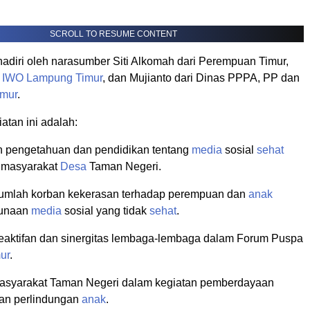
SCROLL TO RESUME CONTENT
ihadiri oleh narasumber Siti Alkomah dari Perempuan Timur,
a
IWO
Lampung Timur
, dan Mujianto dari Dinas PPPA, PP dan
mur
.
iatan ini adalah:
 pengetahuan dan pendidikan tentang
media
sosial
sehat
 masyarakat
Desa
Taman Negeri.
umlah korban kekerasan terhadap perempuan dan
anak
gunaan
media
sosial yang tidak
sehat
.
aktifan dan sinergitas lembaga-lembaga dalam Forum Puspa
ur
.
asyarakat Taman Negeri dalam kegiatan pemberdayaan
an perlindungan
anak
.