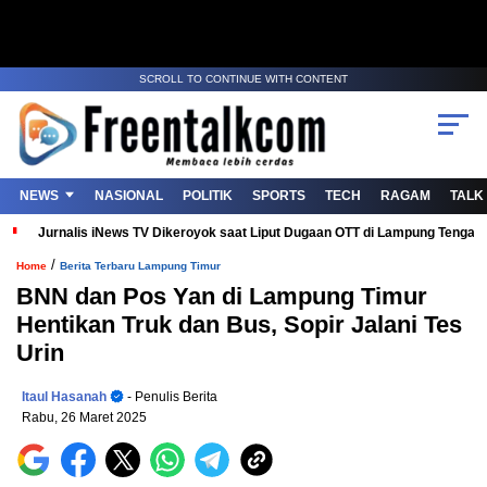
SCROLL TO CONTINUE WITH CONTENT
NEWS
NASIONAL
POLITIK
SPORTS
TECH
RAGAM
TALK
Jurnalis iNews TV Dikeroyok saat Liput Dugaan OTT di Lampung Tenga
/
Home
Berita Terbaru Lampung Timur
BNN dan Pos Yan di Lampung Timur
Hentikan Truk dan Bus, Sopir Jalani Tes
Urin
Itaul Hasanah
- Penulis Berita
Rabu, 26 Maret 2025