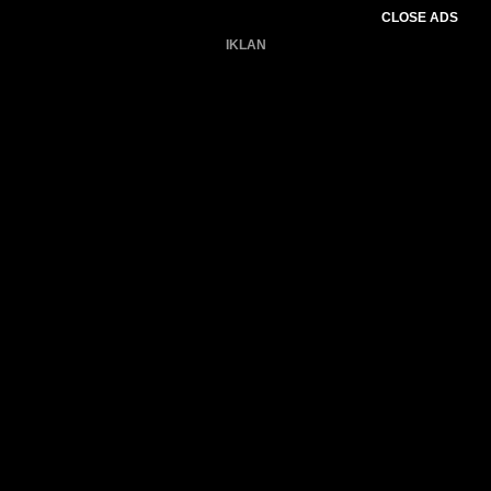
CLOSE ADS
IKLAN
Belum ada produk.
Gagal memuat data cuaca.