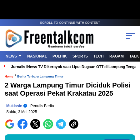
SCROLL TO CONTINUE WITH CONTENT
NEWS
NASIONAL
POLITIK
SPORTS
TECH
RAGAM
TALK
Jurnalis iNews TV Dikeroyok saat Liput Dugaan OTT di Lampung Tenga
/
Home
Berita Terbaru Lampung Timur
2 Warga Lampung Timur Diciduk Polisi
saat Operasi Pekat Krakatau 2025
Muklasin
- Penulis Berita
Sabtu, 3 Mei 2025