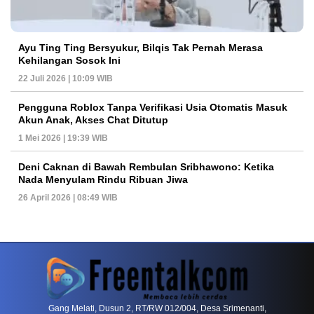
Ayu Ting Ting Bersyukur, Bilqis Tak Pernah Merasa
Kehilangan Sosok Ini
22 Juli 2026 | 10:09 WIB
Pengguna Roblox Tanpa Verifikasi Usia Otomatis Masuk
Akun Anak, Akses Chat Ditutup
1 Mei 2026 | 19:39 WIB
Deni Caknan di Bawah Rembulan Sribhawono: Ketika
Nada Menyulam Rindu Ribuan Jiwa
26 April 2026 | 08:49 WIB
PETIR800 LOGIN
PETIR800
Baccarat Dan Evolusi Game Meja Digital Mode
Gang Melati, Dusun 2, RT/RW 012/004, Desa Srimenanti,