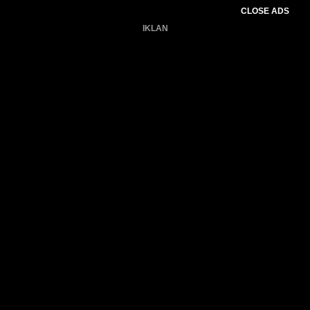
CLOSE ADS
IKLAN
Belum ada produk.
Gagal memuat data cuaca.