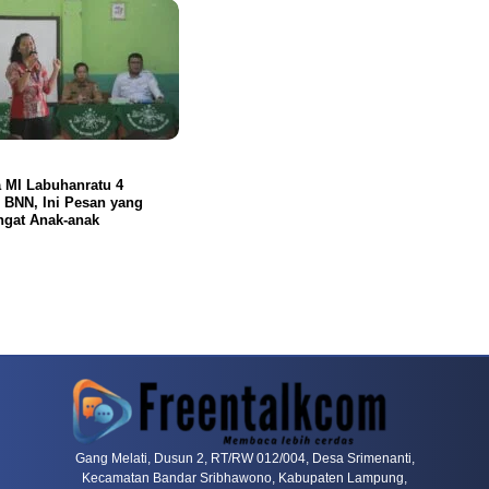
 MI Labuhanratu 4
 BNN, Ini Pesan yang
ngat Anak-anak
rn
Dragon Tiger Menjadi Alternatif Yang Sering Dibahas Komunitas
Mahjong Wa
Gang Melati, Dusun 2, RT/RW 012/004, Desa Srimenanti,
Kecamatan Bandar Sribhawono, Kabupaten Lampung,