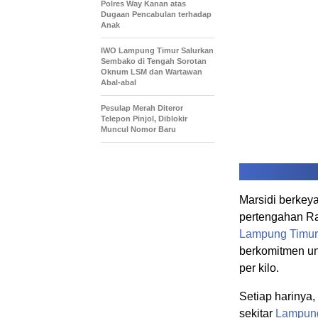
Polres Way Kanan atas
Dugaan Pencabulan terhadap
Anak
IWO Lampung Timur Salurkan
Sembako di Tengah Sorotan
Oknum LSM dan Wartawan
Abal-abal
Pesulap Merah Diteror
Telepon Pinjol, Diblokir
Muncul Nomor Baru
Marsidi berkey
pertengahan Ra
Lampung Timur
berkomitmen un
per kilo.
Setiap harinya,
sekitar
Lampung