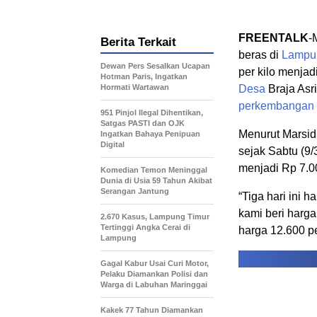
FREENTALK
-
Berita Terkait
beras di
Lampu
Dewan Pers Sesalkan Ucapan
per kilo menjad
Hotman Paris, Ingatkan
Hormati Wartawan
Desa
Braja Asr
perkembangan
951 Pinjol Ilegal Dihentikan,
Satgas PASTI dan OJK
Menurut Marsidi
Ingatkan Bahaya Penipuan
Digital
sejak Sabtu (9/
menjadi Rp 7.00
Komedian Temon Meninggal
Dunia di Usia 59 Tahun Akibat
Serangan Jantung
“Tiga hari ini 
kami beri harga
2.670 Kasus, Lampung Timur
Tertinggi Angka Cerai di
harga 12.600 p
Lampung
Gagal Kabur Usai Curi Motor,
Pelaku Diamankan Polisi dan
Warga di Labuhan Maringgai
Kakek 77 Tahun Diamankan