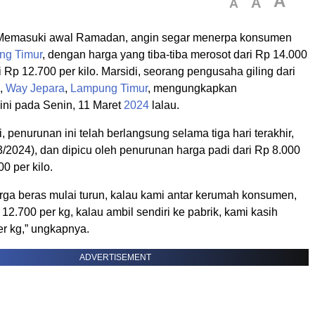
A
A
A
Memasuki awal Ramadan, angin segar menerpa konsumen
ng Timur
, dengan harga yang tiba-tiba merosot dari Rp 14.000
i Rp 12.700 per kilo. Marsidi, seorang pengusaha giling dari
i,
Way Jepara
,
Lampung Timur
, mengungkapkan
ini pada Senin, 11 Maret
2024
lalau.
, penurunan ini telah berlangsung selama tiga hari terakhir,
3/2024), dan dipicu oleh penurunan harga padi dari Rp 8.000
0 per kilo.
harga beras mulai turun, kalau kami antar kerumah konsumen,
 12.700 per kg, kalau ambil sendiri ke pabrik, kami kasih
er kg,” ungkapnya.
ADVERTISEMENT