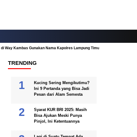
ah di Way Kambas Gunakan Nama Kapolres Lampung Timur
Fitur Nearby
TRENDING
Kucing Sering Mengikutimu?
Ini 9 Pertanda yang Bisa Jadi
Pesan dari Alam Semesta
Syarat KUR BRI 2025: Masih
Bisa Ajukan Meski Punya
Pinjol, Ini Ketentuannya
Lagi di Suatu Tempat Ada