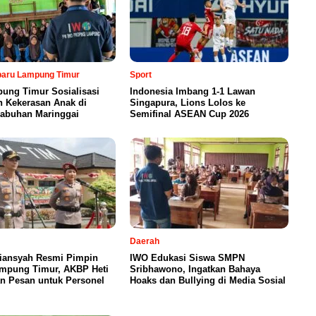
rbaru Lampung Timur
Sport
ung Timur Sosialisasi
Indonesia Imbang 1-1 Lawan
n Kekerasan Anak di
Singapura, Lions Lolos ke
abuhan Maringgai
Semifinal ASEAN Cup 2026
Daerah
iansyah Resmi Pimpin
IWO Edukasi Siswa SMPN
ampung Timur, AKBP Heti
Sribhawono, Ingatkan Bahaya
n Pesan untuk Personel
Hoaks dan Bullying di Media Sosial