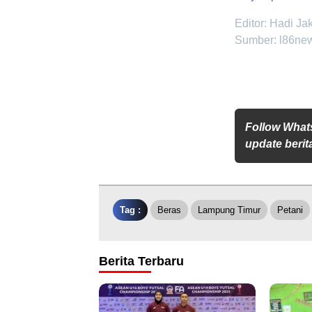
Editor: Hadi Ja
Sumber: l86ne
Follow What
update berita
Tag :
Beras
Lampung Timur
Petani
Berita Terbaru