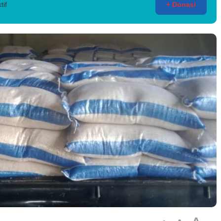
tif
+ Donasi