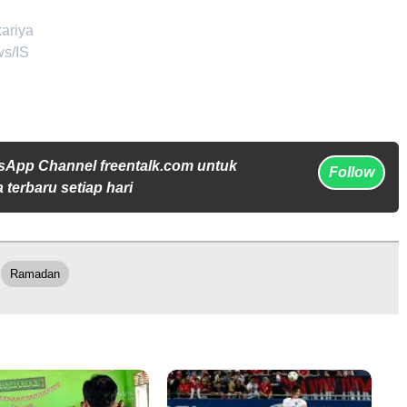
kariya
ws/IS
sApp Channel freentalk.com untuk
Follow
 terbaru setiap hari
Ramadan