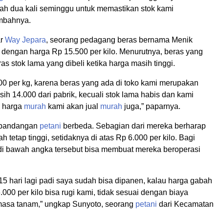
ah dua kali seminggu untuk memastikan stok kami
mbahnya.
ar
Way Jepara
, seorang pedagang beras bernama Menik
 dengan harga Rp 15.500 per kilo. Menurutnya, beras yang
ras stok lama yang dibeli ketika harga masih tinggi.
00 per kg, karena beras yang ada di toko kami merupakan
ih 14.000 dari pabrik, kecuali stok lama habis dan kami
n harga
murah
kami akan jual
murah
juga,” paparnya.
, pandangan
petani
berbeda. Sebagian dari mereka berharap
h tetap tinggi, setidaknya di atas Rp 6.000 per kilo. Bagi
di bawah angka tersebut bisa membuat mereka beroperasi
5 hari lagi padi saya sudah bisa dipanen, kalau harga gabah
.000 per kilo bisa rugi kami, tidak sesuai dengan biaya
asa tanam,” ungkap Sunyoto, seorang
petani
dari Kecamatan