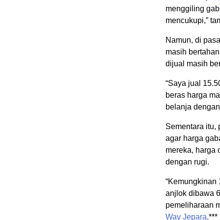
menggiling gab
mencukupi,” ta
Namun, di pas
masih bertahan
dijual masih be
“Saya jual 15.5
beras harga mas
belanja denga
Sementara itu
agar harga gaba
mereka, harga 
dengan rugi.
“Kemungkinan 1
anjlok dibawa 6
pemeliharaan m
Way Jepara
.***