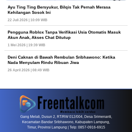
Ayu Ting Ting Bersyukur, Bilqis Tak Pernah Merasa
Kehilangan Sosok Ini
22 Juli 2026 | 10:09 WIB
Pengguna Roblox Tanpa Verifikasi Usia Otomatis Masuk
Akun Anak, Akses Chat Ditutup
1 Mei 2026 | 19:39 WIB
Deni Caknan di Bawah Rembulan Sribhawono: Ketika
Nada Menyulam Rindu Ribuan Jiwa
26 April 2026 | 08:49 WIB
PETIR800 LOGIN
PETIR800
Tren Mobile Entertainment Terus Mendorong M
Gang Melati, Dusun 2, RT/RW 012/004, Desa Srimenanti,
Kecamatan Bandar Sribhawono, Kabupaten Lampung,
Timur, Provinsi Lampung | Telp: 0857-0916-6915