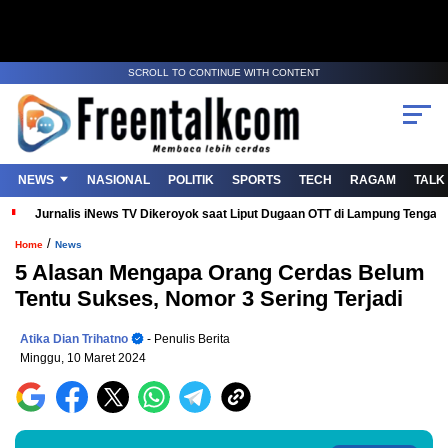
SCROLL TO CONTINUE WITH CONTENT
NEWS
NASIONAL
POLITIK
SPORTS
TECH
RAGAM
TALK
Jurnalis iNews TV Dikeroyok saat Liput Dugaan OTT di Lampung Tenga
/
Home
News
5 Alasan Mengapa Orang Cerdas Belum
Tentu Sukses, Nomor 3 Sering Terjadi
Atika Dian Trihatno
- Penulis Berita
Minggu, 10 Maret 2024