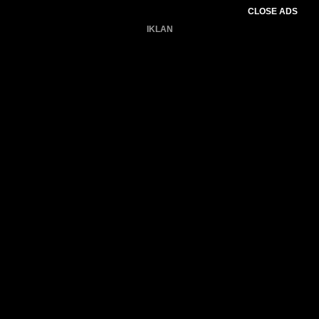
CLOSE ADS
IKLAN
Belum ada produk.
Gagal memuat data cuaca.