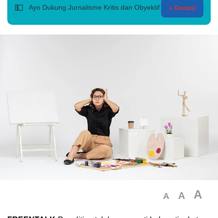
💵
Ayo Dukung Jurnalisme Kritis dan Obyektif
+ Donasi
A
A
A